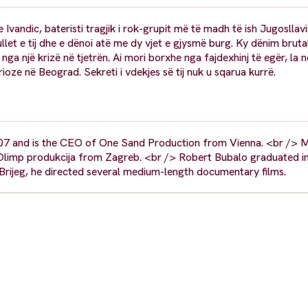
Ivandic, bateristi tragjik i rok-grupit më të madh të ish Jugosllavi
ullet e tij dhe e dënoi atë me dy vjet e gjysmë burg. Ky dënim bruta
nga një krizë në tjetrën. Ai mori borxhe nga fajdexhinj të egër, la 
rioze në Beograd. Sekreti i vdekjes së tij nuk u sqarua kurrë.
007 and is the CEO of One Sand Production from Vienna. <br /> 
Olimp produkcija from Zagreb. <br /> Robert Bubalo graduated in
 Brijeg, he directed several medium-length documentary films.