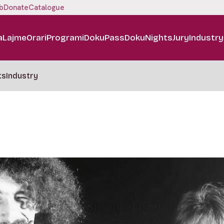
b
Donate
Catalogue
a
Lajme
Orari
Programi
DokuPass
DokuNights
Jury
Industry
ts
Industry