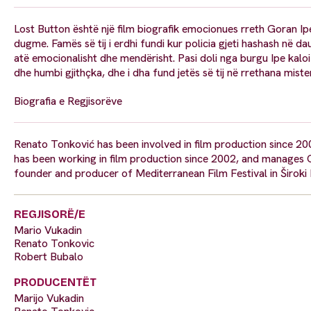
Lost Button është një film biografik emocionues rreth Goran Ipe 
dugme. Famës së tij i erdhi fundi kur policia gjeti hashash në da
atë emocionalisht dhe mendërisht. Pasi doli nga burgu Ipe kaloi 
dhe humbi gjithçka, dhe i dha fund jetës së tij në rrethana miste
Biografia e Regjisorëve
Renato Tonković has been involved in film production since 2
has been working in film production since 2002, and manages 
founder and producer of Mediterranean Film Festival in Široki
REGJISORË/E
Mario Vukadin
Renato Tonkovic
Robert Bubalo
PRODUCENTËT
Marijo Vukadin