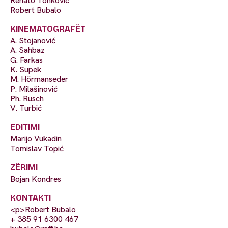
Renato Tonkovic
Robert Bubalo
KINEMATOGRAFËT
A. Stojanović
A. Sahbaz
G. Farkas
K. Supek
M. Hörmanseder
P. Milašinović
Ph. Rusch
V. Turbić
EDITIMI
Marijo Vukadin
Tomislav Topić
ZËRIMI
Bojan Kondres
KONTAKTI
<p>Robert Bubalo
+ 385 91 6300 467