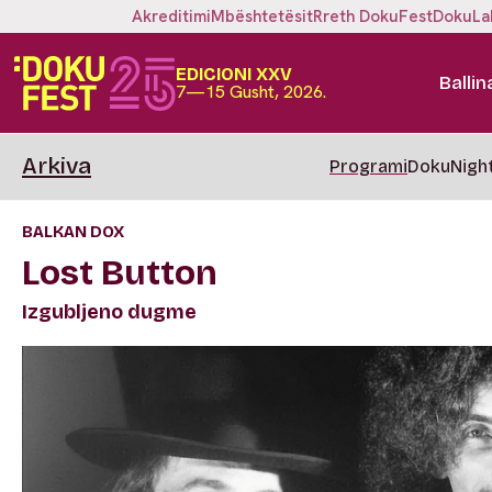
Akreditimi
Mbështetësit
Rreth DokuFest
DokuLa
EDICIONI XXV
Ballin
7—15 Gusht, 2026.
Arkiva
Programi
DokuNigh
BALKAN DOX
Lost Button
Izgubljeno dugme