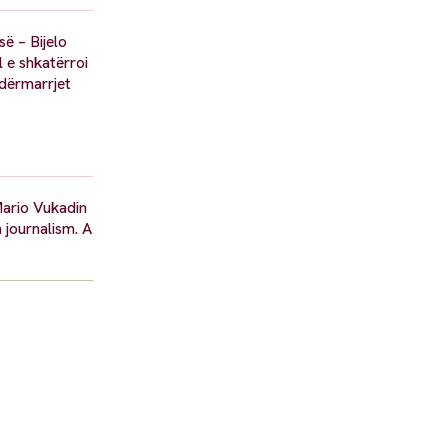
së – Bijelo
l e shkatërroi
ndërmarrjet
Mario Vukadin
 journalism. A