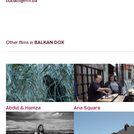
bubalo@mff.ba
Other films in
BALKAN DOX
Abdul & Hamza
Ana Square