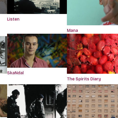
Listen
Mana
SkaNdal
The Spirits Diary