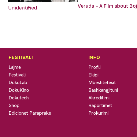
Veruda – A Film about Bo
Unidentified
FESTIVALI
INFO
Lajme
Profili
Festivali
Ekipi
DokuLab
Mbështetësit
DokuKino
Bashkangjituni
Dokutech
Akreditimi
Shop
Raportimet
Edicionet Paraprake
Prokurimi