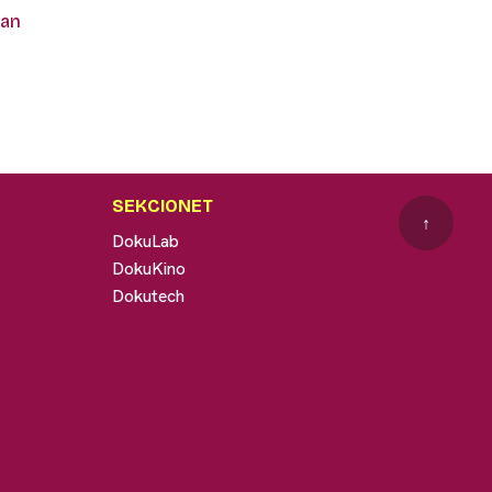
jan
SEKCIONET
↑
DokuLab
DokuKino
Dokutech