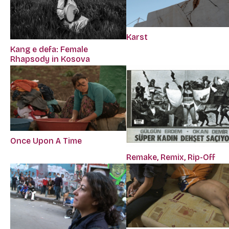
Karst
Kang e defa: Female
Rhapsody in Kosova
Once Upon A Time
Remake, Remix, Rip-Off