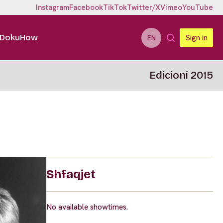
Instagram
Facebook
TikTok
Twitter/X
Vimeo
YouTube
DokuHow
Sign in
EN
Edicioni 2015
Shfaqjet
No available showtimes.