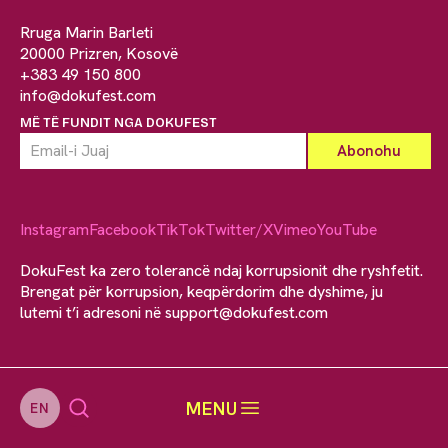
Rruga Marin Barleti
20000 Prizren, Kosovë
+383 49 150 800
info@dokufest.com
MË TË FUNDIT NGA DOKUFEST
Instagram
Facebook
TikTok
Twitter/X
Vimeo
YouTube
DokuFest ka zero tolerancë ndaj korrupsionit dhe ryshfetit.
Brengat për korrupsion, keqpërdorim dhe dyshime, ju
lutemi t’i adresoni në
support@dokufest.com
MENU
EN