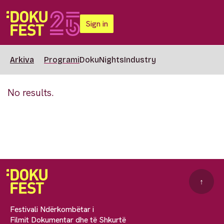
Sign in
Arkiva
Programi
DokuNights
Industry
No results.
↑
Festivali Ndërkombëtar i
Filmit Dokumentar dhe të Shkurtë