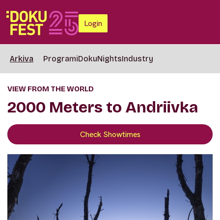
Login
Arkiva
Programi
DokuNights
Industry
VIEW FROM THE WORLD
2000 Meters to Andriivka
Check Showtimes