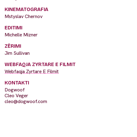
KINEMATOGRAFIA
Mstyslav Chernov
EDITIMI
Michelle Mizner
ZËRIMI
Jim Sullivan
WEBFAQJA ZYRTARE E FILMIT
Webfaqja Zyrtare E Filmit
KONTAKTI
Dogwoof
Cleo Veger
cleo@dogwoof.com