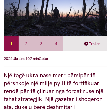
1
2
3
4
Trailer
2025
Ukraine
107 min
Color
Një togë ukrainase merr përsipër të
përshkojë një milje pylli të fortifikuar
rëndë për të çliruar nga forcat ruse një
fshat strategjik. Një gazetar i shoqëron
ata, duke u bërë dëshmitar i