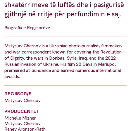
shkatërrimeve të luftës dhe i pasigurisë
gjithnjë në rritje për përfundimin e saj.
Biografia e Regjisorëve
Mstyslav Chernov is a Ukrainian photojournalist, filmmaker,
and war correspondent known for covering the Revolution
of Dignity, the wars in Donbas, Syria, Iraq, and the 2022
Russian invasion of Ukraine. His film 20 Days in Mariupol
premiered at Sundance and earned numerous international
awards.
REGJISOR/E
Mstyslav Chernov
PRODUCENTËT
Michelle Mizner
Mstyslav Chernov
Raney Aronson-Rath