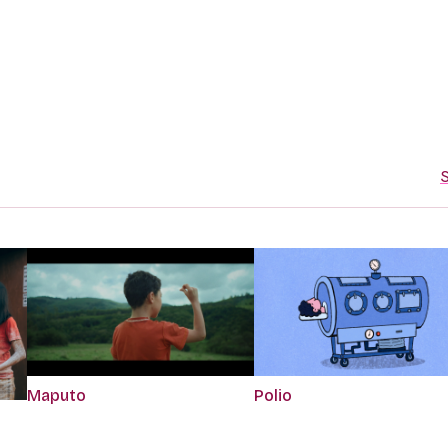
S
Maputo
Polio