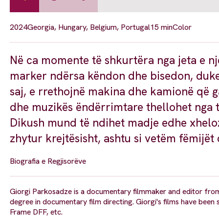
2024
Georgia, Hungary, Belgium, Portugal
15 min
Color
Në ca momente të shkurtëra nga jeta e një
marker ndërsa këndon dhe bisedon, duke 
saj, e rrethojnë makina dhe kamionë që ga
dhe muzikës ëndërrimtare thellohet nga t
Dikush mund të ndihet madje edhe xheloz
zhytur krejtësisht, ashtu si vetëm fëmijët 
Biografia e Regjisorëve
Giorgi Parkosadze is a documentary filmmaker and editor fro
degree in documentary film directing. Giorgi's films have been s
Frame DFF, etc.