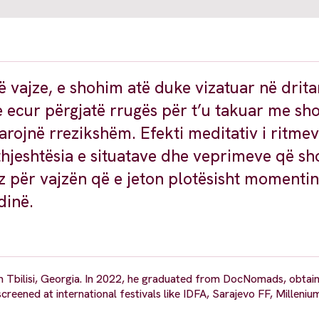
 vajze, e shohim atë duke vizatuar në drita
ecur përgjatë rrugës për t’u takuar me sh
rojnë rrezikshëm. Efekti meditativ i ritmev
hjeshtësia e situatave dhe veprimeve që sh
 për vajzën që e jeton plotësisht momentin
dinë.
m Tbilisi, Georgia. In 2022, he graduated from DocNomads, obtai
creened at international festivals like IDFA, Sarajevo FF, Millenium