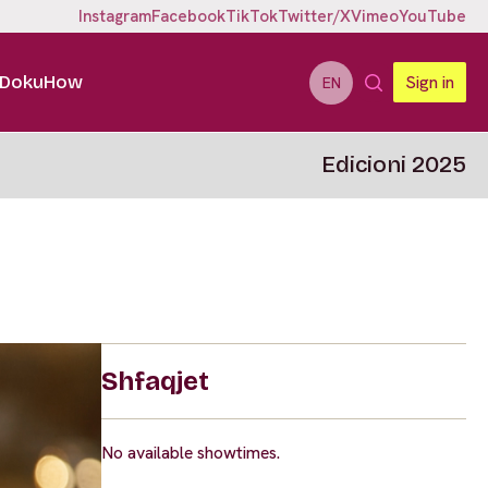
Instagram
Facebook
TikTok
Twitter/X
Vimeo
YouTube
DokuHow
Sign in
EN
Edicioni 2025
Shfaqjet
No available showtimes.