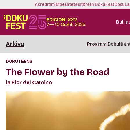
Akreditimi
Mbështetësit
Rreth DokuFest
DokuLa
EDICIONI XXV
Ballin
7—15 Gusht, 2026.
Arkiva
Programi
DokuNigh
DOKUTEENS
The Flower by the Road
la Flor del Camino