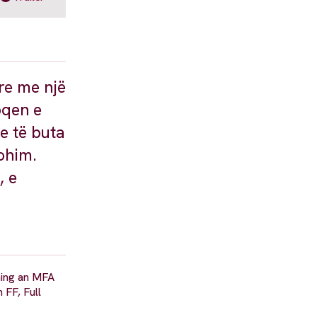
re me një
oqen e
e të buta
ohim.
, e
ning an MFA
 FF, Full