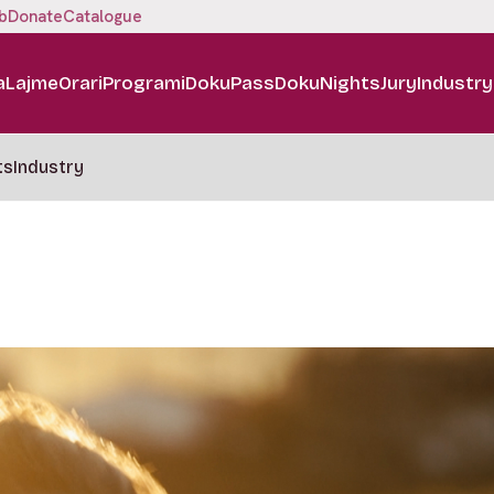
b
Donate
Catalogue
a
Lajme
Orari
Programi
DokuPass
DokuNights
Jury
Industry
ts
Industry