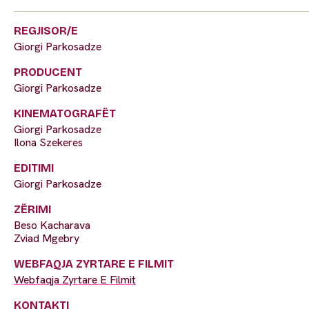
REGJISOR/E
Giorgi Parkosadze
PRODUCENT
Giorgi Parkosadze
KINEMATOGRAFËT
Giorgi Parkosadze
Ilona Szekeres
EDITIMI
Giorgi Parkosadze
ZËRIMI
Beso Kacharava
Zviad Mgebry
WEBFAQJA ZYRTARE E FILMIT
Webfaqja Zyrtare E Filmit
KONTAKTI