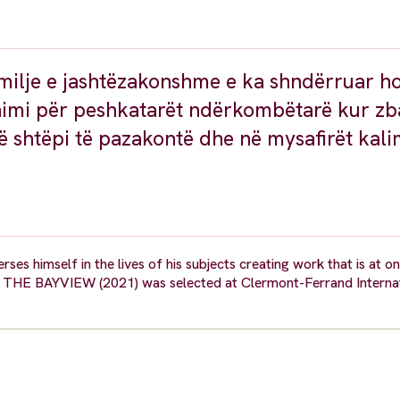
amilje e jashtëzakonshme e ka shndërruar ho
himi për peshkatarët ndërkombëtarë kur zb
të shtëpi të pazakontë dhe në mysafirët kal
es himself in the lives of his subjects creating work that is at o
ary THE BAYVIEW (2021) was selected at Clermont-Ferrand Interna