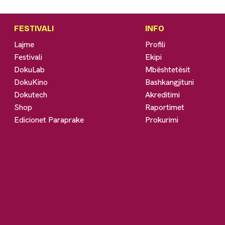
FESTIVALI
INFO
Lajme
Profili
Festivali
Ekipi
DokuLab
Mbështetësit
DokuKino
Bashkangjituni
Dokutech
Akreditimi
Shop
Raportimet
Edicionet Paraprake
Prokurimi