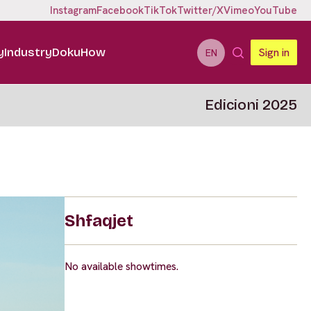
Instagram
Facebook
TikTok
Twitter/X
Vimeo
YouTube
y
Industry
DokuHow
Sign in
EN
Edicioni 2025
Shfaqjet
No available showtimes.