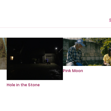
S
Pink Moon
Hole in the Stone