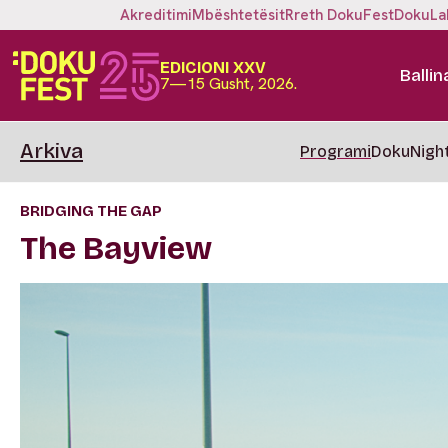
Akreditimi
Mbështetësit
Rreth DokuFest
DokuLa
EDICIONI XXV
Ballin
7—15 Gusht, 2026.
Arkiva
Programi
DokuNigh
BRIDGING THE GAP
The Bayview