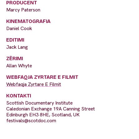
PRODUCENT
Marcy Paterson
KINEMATOGRAFIA
Daniel Cook
EDITIMI
Jack Lang
ZËRIMI
Allan Whyte
WEBFAQJA ZYRTARE E FILMIT
Webfaqja Zyrtare E Filmit
KONTAKTI
Scottish Documentary Institute
Caledonian Exchange 19A Canning Street
Edinburgh EH3 8HE, Scotland, UK
festivals@scotdoc.com