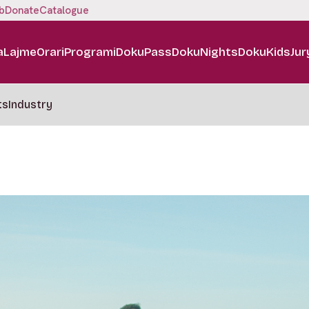
b
Donate
Catalogue
a
Lajme
Orari
Programi
DokuPass
DokuNights
DokuKids
Jur
ts
Industry