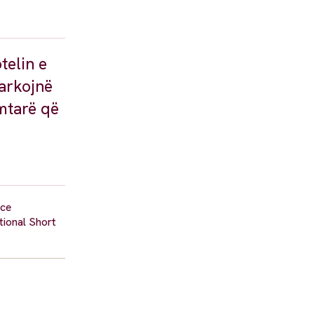
telin e
arkojnë
imtarë që
nce
tional Short