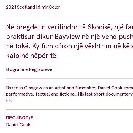
2021
Scotland
18 min
Color
Në bregdetin verilindor të Skocisë, një f
braktisur dikur Bayview në një vend pus
në tokë. Ky film ofron një vështrim në kë
kalojnë nëpër të.
Biografia e Regjisorëve
Based in Glasgow as an artist and filmmaker, Daniel Cook immers
performative, factual and fictional. His last short document
FF.
REGJISOR/E
Daniel Cook