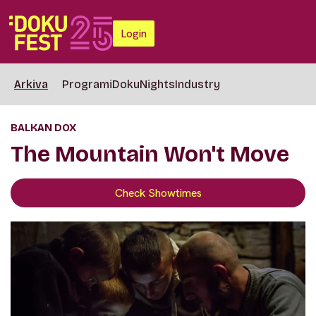
Login
Arkiva
Programi
DokuNights
Industry
BALKAN DOX
The Mountain Won't Move
Check Showtimes