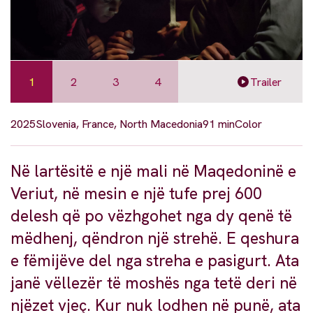
1
2
3
4
Trailer
2025
Slovenia, France, North Macedonia
91 min
Color
Në lartësitë e një mali në Maqedoninë e
Veriut, në mesin e një tufe prej 600
delesh që po vëzhgohet nga dy qenë të
mëdhenj, qëndron një strehë. E qeshura
e fëmijëve del nga streha e pasigurt. Ata
janë vëllezër të moshës nga tetë deri në
njëzet vjeç. Kur nuk lodhen në punë, ata