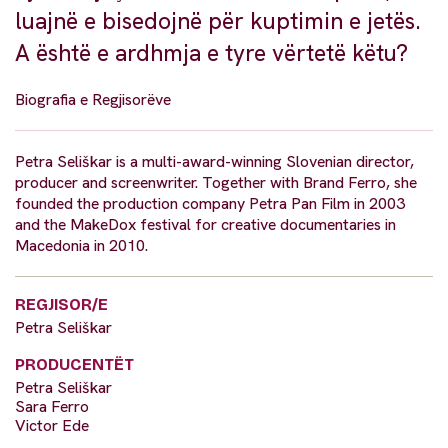
luajnë e bisedojnë për kuptimin e jetës.
A është e ardhmja e tyre vërtetë këtu?
Biografia e Regjisorëve
Petra Seliškar is a multi-award-winning Slovenian director,
producer and screenwriter. Together with Brand Ferro, she
founded the production company Petra Pan Film in 2003
and the MakeDox festival for creative documentaries in
Macedonia in 2010.
REGJISOR/E
Petra Seliškar
PRODUCENTËT
Petra Seliškar
Sara Ferro
Victor Ede