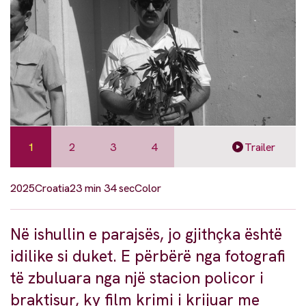
1
2
3
4
Trailer
2025
Croatia
23 min 34 sec
Color
Në ishullin e parajsës, jo gjithçka është
idilike si duket. E përbërë nga fotografi
të zbuluara nga një stacion policor i
braktisur, ky film krimi i krijuar me