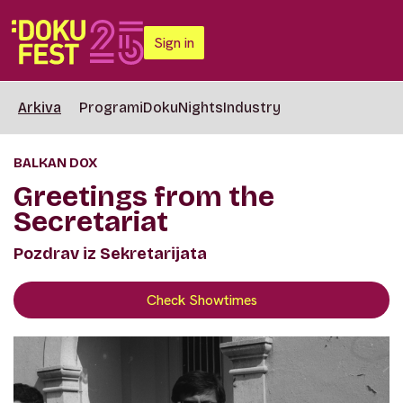
Sign in
Arkiva
Programi
DokuNights
Industry
BALKAN DOX
Greetings from the
Secretariat
Pozdrav iz Sekretarijata
Check Showtimes