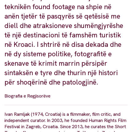
teknikën found footage na shpie në
anën tjetër të pasqyrës së qetësisë me
diell dhe atraksioneve shumëngjyrëshe
të një destinacioni të famshëm turistik
në Kroaci. I shtrirë në disa dekada dhe
në dy sisteme politike, fotografitë e
skenave të krimit marrin përsipër
sintaksën e tyre dhe thurin një histori
për shoqërinë dhe patologjinë.
Biografia e Regjisorëve
Ivan Ramljak (1974, Croatia) is a filmmaker, film critic, and
independent curator. In 2003, he founded Human Rights Film
Festival in Zagreb, Croatia. Since 2013, he curates the Short