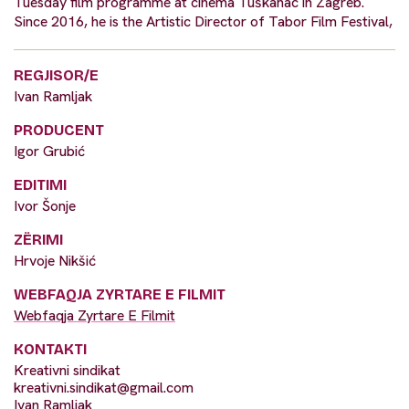
Tuesday film programme at cinema Tuškanac in Zagreb.
Since 2016, he is the Artistic Director of Tabor Film Festival,
REGJISOR/E
Ivan Ramljak
PRODUCENT
Igor Grubić
EDITIMI
Ivor Šonje
ZËRIMI
Hrvoje Nikšić
WEBFAQJA ZYRTARE E FILMIT
Webfaqja Zyrtare E Filmit
KONTAKTI
Kreativni sindikat
kreativni.sindikat@gmail.com
Ivan Ramljak