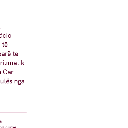
A
ácio
 të
parë te
arizmatik
n Car
Lulës nga
a
and crime