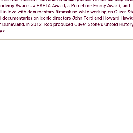
 Academy Awards, a BAFTA Award, a Primetime Emmy Award, and f
n love with documentary filmmaking while working on Oliver St
ed documentaries on iconic directors John Ford and Howard Hawk
 Disneyland. In 2012, Rob produced Oliver Stone’s Untold History
/p>