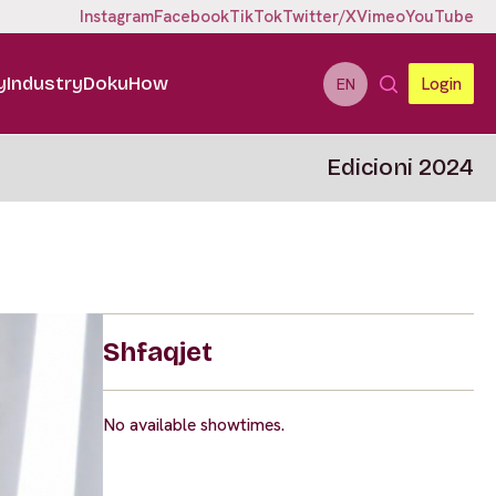
Instagram
Facebook
TikTok
Twitter/X
Vimeo
YouTube
y
Industry
DokuHow
Login
EN
Edicioni 2024
Shfaqjet
No available showtimes.