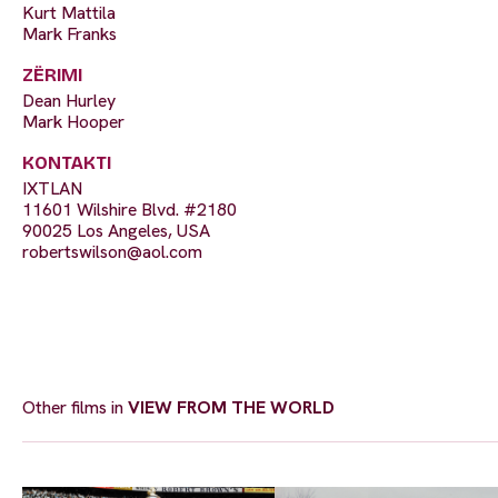
Kurt Mattila
Mark Franks
ZËRIMI
Dean Hurley
Mark Hooper
KONTAKTI
IXTLAN
11601 Wilshire Blvd. #2180
90025 Los Angeles, USA
robertswilson@aol.com
Other films in
VIEW FROM THE WORLD