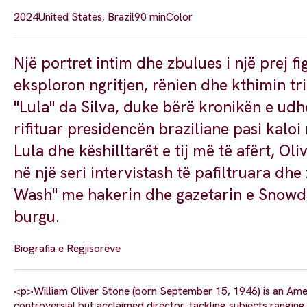
2024
United States, Brazil
90 min
Color
Një portret intim dhe zbulues i një prej 
eksploron ngritjen, rënien dhe kthimin tri
"Lula" da Silva, duke bërë kronikën e udh
rifituar presidencën braziliane pasi kal
Lula dhe këshilltarët e tij më të afërt, Ol
në një seri intervistash të pafiltruara d
Wash" me hakerin dhe gazetarin e Snowden F
burgu.
Biografia e Regjisorëve
<p>William Oliver Stone (born September 15, 1946) is an Ameri
controversial but acclaimed director, tackling subjects rangin