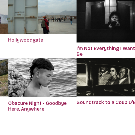
Hollywoodgate
I'm Not Everything I Want
Be
Soundtrack to a Coup D’
Obscure Night - Goodbye
Here, Anywhere