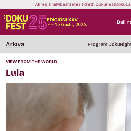
Akreditimi
Mbështetësit
Rreth DokuFest
DokuLa
EDICIONI XXV
Ballin
7—15 Gusht, 2026.
Arkiva
Programi
DokuNigh
VIEW FROM THE WORLD
Lula