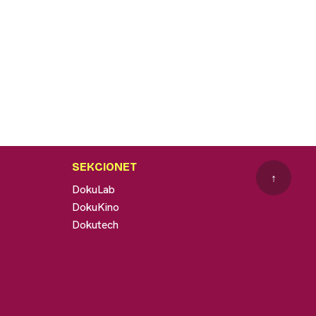
SEKCIONET
↑
DokuLab
DokuKino
Dokutech