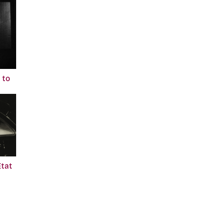
 to
Etat