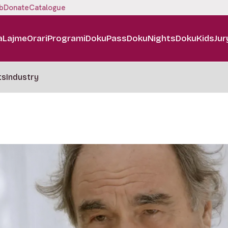
b
Donate
Catalogue
a
Lajme
Orari
Programi
DokuPass
DokuNights
DokuKids
Jur
ts
Industry