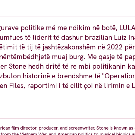
figurave politike më me ndikim në botë, LUL
umfues të liderit të dashur brazilian Luiz In
ëtimit të tij të jashtëzakonshëm në 2022 për
oi nëntëmbëdhjetë muaj burg. Me qasje të pa
iver Stone hedh dritë të re mbi politikanin k
he zbulon historinë e brendshme të "Operatio
iles, raportimi i të cilit çoi në lirimin e 
can film director, producer, and screenwriter. Stone is known as 
g from the Vietnam War, and American politics to musical biopics 