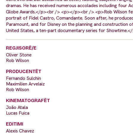
dramas. He has received numerous accolades including four
Globe Awards.</p><br /> <p></p><br /> <p>Rob Wilson fell i
portrait of Fidel Castro, Comandante. Soon after, he produc
Paramount, and for Disney on the planning and construction of
United States, a ten-part documentary series for Showtime.<
REGJISORË/E
Oliver Stone
Rob Wilson
PRODUCENTËT
Fernando Sulchin
Maximilien Arvelaiz
Rob Wilson
KINEMATOGRAFËT
João Atala
Lucas Fuica
EDITIMI
Alexis Chavez