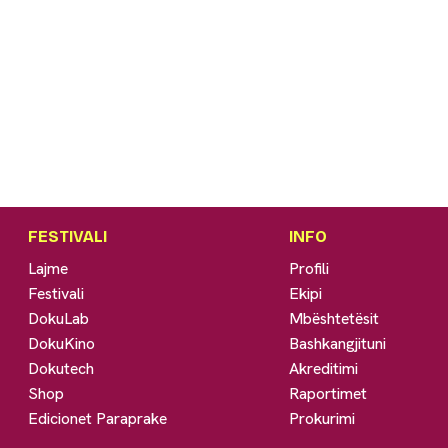
FESTIVALI
INFO
Lajme
Profili
Festivali
Ekipi
DokuLab
Mbështetësit
DokuKino
Bashkangjituni
Dokutech
Akreditimi
Shop
Raportimet
Edicionet Paraprake
Prokurimi