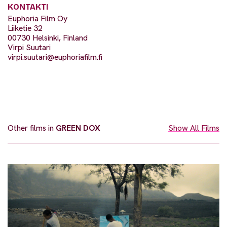
KONTAKTI
Euphoria Film Oy
Liiketie 32
00730 Helsinki, Finland
Virpi Suutari
virpi.suutari@euphoriafilm.fi
Other films in
GREEN DOX
Show All Films