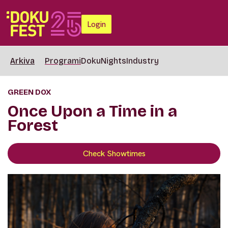
Login
Arkiva
Programi
DokuNights
Industry
GREEN DOX
Once Upon a Time in a
Forest
Check Showtimes