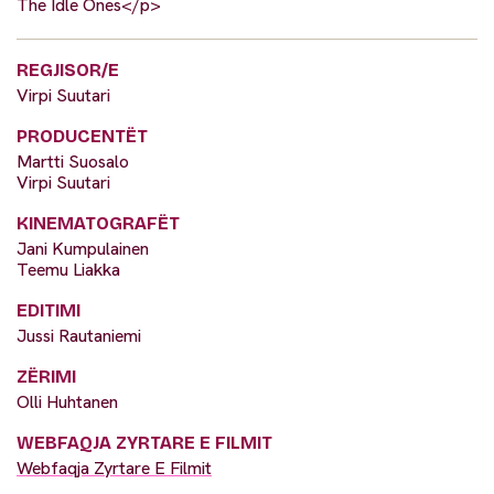
The Idle Ones</p>
REGJISOR/E
Virpi Suutari
PRODUCENTËT
Martti Suosalo
Virpi Suutari
KINEMATOGRAFËT
Jani Kumpulainen
Teemu Liakka
EDITIMI
Jussi Rautaniemi
ZËRIMI
Olli Huhtanen
WEBFAQJA ZYRTARE E FILMIT
Webfaqja Zyrtare E Filmit