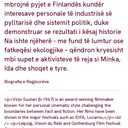
mbrojnë pyjet e Finlandës kundër
interesave personale të industrisë së
pylltarisë dhe sistemit politik, duke
demonstruar se rezultati i kësaj historie
Na ishte njëherë - me fund të lumtur ose
fatkeqësi ekologjike – qëndron kryesisht
mbi supet e aktivisteve të reja si Minka,
Ida dhe shoqet e tyre.
Biografia e Regjisorëve
<p>Virpi Suutari (b.1967) is an award-winning filmmaker
known for her personal cinematic style challenging the
boundaries between fact and fiction. Her films have been
shown in the major festivals such as IDFA, Locarno,</p><br
/> <p>Leipzig, Vision du Réel and Gothenburg Film festival.