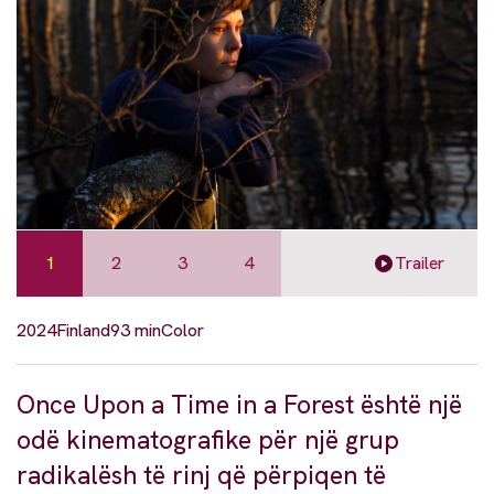
1
2
3
4
Trailer
2024
Finland
93 min
Color
Once Upon a Time in a Forest është një
odë kinematografike për një grup
radikalësh të rinj që përpiqen të