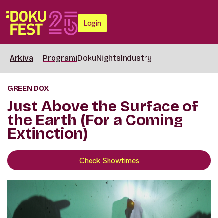
Login
Arkiva
Programi
DokuNights
Industry
GREEN DOX
Just Above the Surface of
the Earth (For a Coming
Extinction)
Check Showtimes