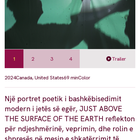
1
2
3
4
Trailer
2024
Canada, United States
69 min
Color
Një portret poetik i bashkëbisedimit
modern i jetës së egër, JUST ABOVE
THE SURFACE OF THE EARTH reflekton
për ndjeshmërinë, veprimin, dhe rolin e
shpresës në mesin e shkatërrimit të