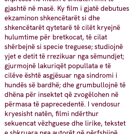
gjashtë në masë. Ky film i gjatë debutues
ekzaminon shkencëtarët si dhe
shkencëtarët qytetarë të cilët kryejnë
hulumtime për bretkocat, të cilat
shërbejnë si specie treguese; studiojnë
yjet e detit të rrezikuar nga sëmundjet;
gjurmojnë lakuriqët popullata e të
cilëve është asgjësuar nga sindromi i
hundës së bardhë; dhe grumbullojnë të
dhëna për insektet që zvogëlohen në
përmasa të paprecedentë. I vendosur
kryesisht natën, filmi ndërthur
sekuencat vëzhguese dhe lirike, tekstet
e shkruara nga autorët që përfshijnë