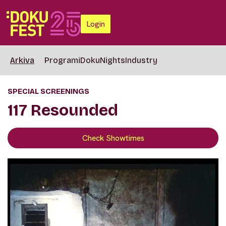
Login
Arkiva
Programi
DokuNights
Industry
SPECIAL SCREENINGS
117 Resounded
Check Showtimes