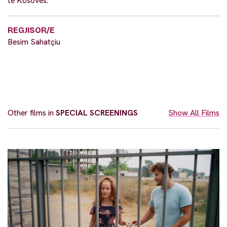
të Kosovës.
REGJISOR/E
Besim Sahatçiu
Other films in
SPECIAL SCREENINGS
Show All Films