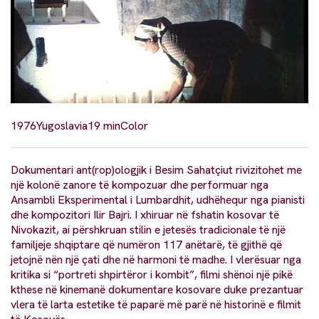
1976
Yugoslavia
19 min
Color
Dokumentari ant(rop)ologjik i Besim Sahatçiut rivizitohet me
një kolonë zanore të kompozuar dhe performuar nga
Ansambli Eksperimental i Lumbardhit, udhëhequr nga pianisti
dhe kompozitori Ilir Bajri. I xhiruar në fshatin kosovar të
Nivokazit, ai përshkruan stilin e jetesës tradicionale të një
familjeje shqiptare që numëron 117 anëtarë, të gjithë që
jetojnë nën një çati dhe në harmoni të madhe. I vlerësuar nga
kritika si “portreti shpirtëror i kombit”, filmi shënoi një pikë
kthese në kinemanë dokumentare kosovare duke prezantuar
vlera të larta estetike të paparë më parë në historinë e filmit