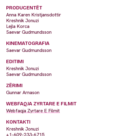
PRODUCENTËT
Anna Karen Kristjansdottir
Kreshnik Jonuzi
Lejla Korca
Saevar Gudmundsson
KINEMATOGRAFIA
Saevar Gudmundsson
EDITIMI
Kreshnik Jonuzi
Saevar Gudmundsson
ZËRIMI
Gunnar Arnason
WEBFAQJA ZYRTARE E FILMIT
Webfaqja Zyrtare E Filmit
KONTAKTI
Kreshnik Jonuzi
+1-609-233-6715