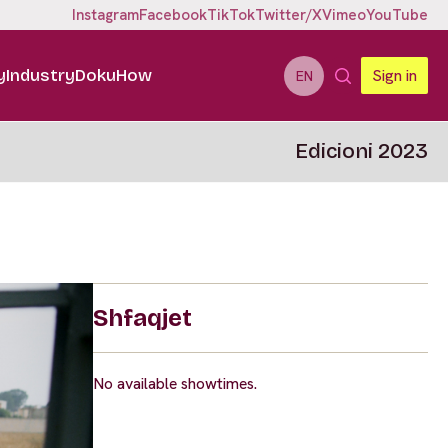
Instagram
Facebook
TikTok
Twitter/X
Vimeo
YouTube
y
Industry
DokuHow
Sign in
EN
Edicioni 2023
Shfaqjet
No available showtimes.