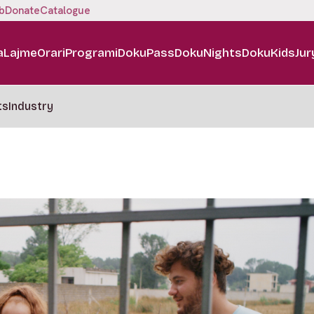
b
Donate
Catalogue
a
Lajme
Orari
Programi
DokuPass
DokuNights
DokuKids
Jur
ts
Industry