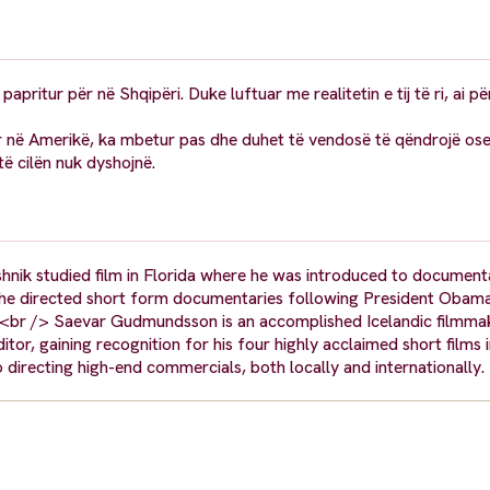
pritur për në Shqipëri. Duke luftuar me realitetin e tij të ri, ai pë
ur në Amerikë, ka mbetur pas dhe duhet të vendosë të qëndrojë ose
të cilën nuk dyshojnë.
shnik studied film in Florida where he was introduced to document
ity he directed short form documentaries following President Obam
> <br /> Saevar Gudmundsson is an accomplished Icelandic filmmak
tor, gaining recognition for his four highly acclaimed short films 
o directing high-end commercials, both locally and internationally.