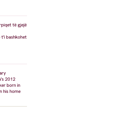
rpiqet të gjejë
 t'i bashkohet
ary
a's 2012
er born in
in his home