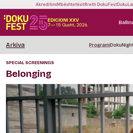
Akreditimi
Mbështetësit
Rreth DokuFest
DokuLa
EDICIONI XXV
Ballin
7—15 Gusht, 2026.
Arkiva
Programi
DokuNigh
SPECIAL SCREENINGS
Belonging