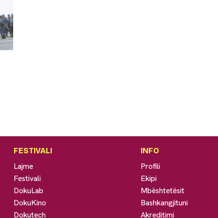
FESTIVALI
INFO
Lajme
Profili
Festivali
Ekipi
DokuLab
Mbështetësit
DokuKino
Bashkangjituni
Dokutech
Akreditimi