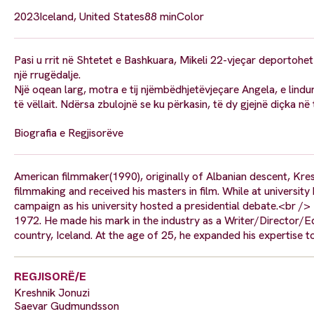
2023
Iceland, United States
88 min
Color
Pasi u rrit në Shtetet e Bashkuara, Mikeli 22-vjeçar deportohet pa
një rrugëdalje.
Një oqean larg, motra e tij njëmbëdhjetëvjeçare Angela, e lind
të vëllait. Ndërsa zbulojnë se ku përkasin, të dy gjejnë diçka në 
Biografia e Regjisorëve
American filmmaker(1990), originally of Albanian descent, Kre
filmmaking and received his masters in film. While at univers
campaign as his university hosted a presidential debate.<br /
1972. He made his mark in the industry as a Writer/Director/Edi
country, Iceland. At the age of 25, he expanded his expertise t
REGJISORË/E
Kreshnik Jonuzi
Saevar Gudmundsson