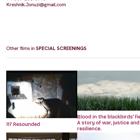
Kreshnik.Jonuzi@gmail.com
Other films in
SPECIAL SCREENINGS
Blood in the blackbirds' fie
A story of war, justice and
117 Resounded
resilience.