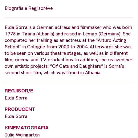
Biografia e Regjisorëve
Elda Sorra is a German actress and filmmaker who was born
1978 in Tirana (Albania) and raised in Lemgo (Germany). She
completed her training as an actress at the "Arturo Acting
School" in Cologne from 2000 to 2004. Afterwards she was
to be seen on various theatre stages, as well as in different
film, cinema and TV productions. In addition, she realized her
own artistic projects. “Of Cats and Daughters” is Sorra’s
second short film, which was filmed in Albania.
REGJISOR/E
Elda Sorra
PRODUCENT
Elda Sorra
KINEMATOGRAFIA
Julia Weingarten