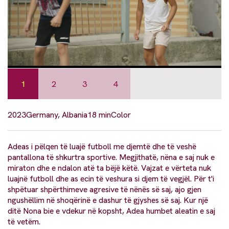
1
2
3
4
2023
Germany, Albania
18 min
Color
Adeas i pëlqen të luajë futboll me djemtë dhe të veshë
pantallona të shkurtra sportive. Megjithatë, nëna e saj nuk e
miraton dhe e ndalon atë ta bëjë këtë. Vajzat e vërteta nuk
luajnë futboll dhe as ecin të veshura si djem të vegjël. Për t'i
shpëtuar shpërthimeve agresive të nënës së saj, ajo gjen
ngushëllim në shoqërinë e dashur të gjyshes së saj. Kur një
ditë Nona bie e vdekur në kopsht, Adea humbet aleatin e saj
të vetëm.