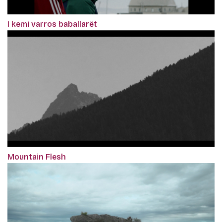
I kemi varros baballarët
Mountain Flesh