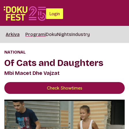
Login
Arkiva
Programi
DokuNights
Industry
NATIONAL
Of Cats and Daughters
Mbi Macet Dhe Vajzat
Check Showtimes