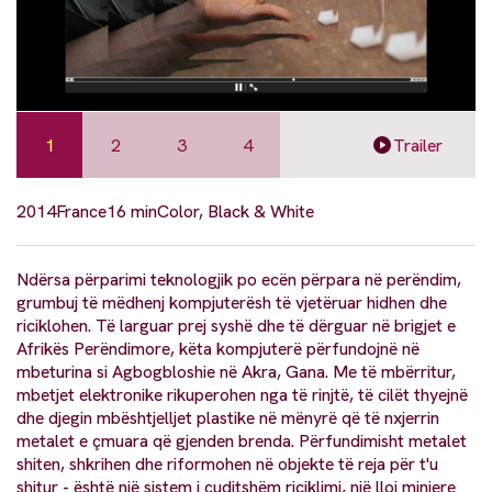
1
2
3
4
Trailer
2014
France
16 min
Color, Black & White
Ndërsa përparimi teknologjik po ecën përpara në perëndim,
grumbuj të mëdhenj kompjuterësh të vjetëruar hidhen dhe
riciklohen. Të larguar prej syshë dhe të dërguar në brigjet e
Afrikës Perëndimore, këta kompjuterë përfundojnë në
mbeturina si Agbogbloshie në Akra, Gana. Me të mbërritur,
mbetjet elektronike rikuperohen nga të rinjtë, të cilët thyejnë
dhe djegin mbështjelljet plastike në mënyrë që të nxjerrin
metalet e çmuara që gjenden brenda. Përfundimisht metalet
shiten, shkrihen dhe riformohen në objekte të reja për t'u
shitur - është një sistem i çuditshëm riciklimi, një lloj miniere