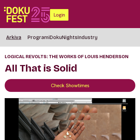
Login
Arkiva
Programi
DokuNights
Industry
LOGICAL REVOLTS: THE WORKS OF LOUIS HENDERSON
All That is Solid
Check Showtimes