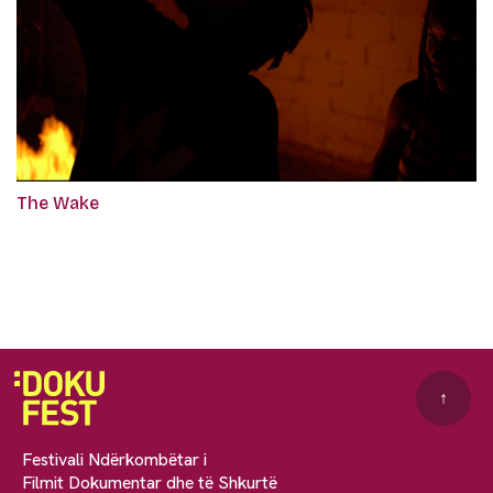
The Wake
↑
Festivali Ndërkombëtar i
Filmit Dokumentar dhe të Shkurtë