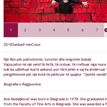
1
2
3
4
5
6
7
2018
Serbia
9 min
Color
Një film për patriotizmin, turizmin dhe imigrimin (lokal).
Vajza jeton në një vend të hirtë, të izoluar, të rrethuar nga mure 
nuk ka udhëtuar kurrë askund, por tërë jetën e saj ka ëndërruar
përgjithmonë për një botë të përkryer të quajtur “Jashtë vendit
Biografia e Regjisorëve
Ana Nedeljković was born in Belgrade in 1978. She graduated in
from the Faculty of Fine Arts in Belgrade. She was awarded a P