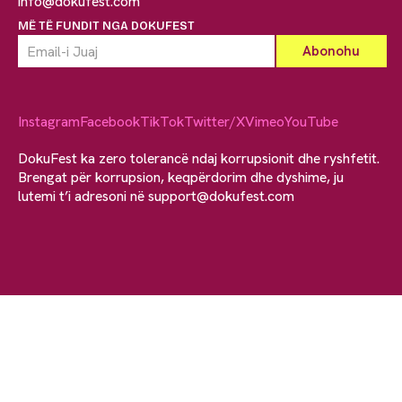
info@dokufest.com
MË TË FUNDIT NGA DOKUFEST
Instagram
Facebook
TikTok
Twitter/X
Vimeo
YouTube
DokuFest ka zero tolerancë ndaj korrupsionit dhe ryshfetit.
Brengat për korrupsion, keqpërdorim dhe dyshime, ju
lutemi t’i adresoni në
support@dokufest.com