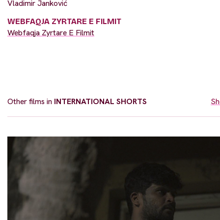
Vladimir Janković
WEBFAQJA ZYRTARE E FILMIT
Webfaqja Zyrtare E Filmit
Other films in
INTERNATIONAL SHORTS
Sh