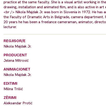
practice at the same faculty. She is a visual artist working in t
drawing, installation and animated film, and is also active in art
<br /> Nikola Majdak Jr. was born in Slovenia in 1972. He has
the Faculty of Dramatic Arts in Belgrade, camera department. 
20 years he has been a freelance cameraman, animator, directo
lecturer.
REGJISOR/E
Nikola Majdak Jr.
PRODUCENT
Jelena Mitrović
ANIMACIONET
Nikola Majdak Jr.
EDITIMI
Milina Trišić
ZËRIMI
Aleksandar Protić