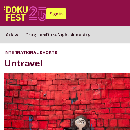
Sign in
Arkiva
Programi
DokuNights
Industry
INTERNATIONAL SHORTS
Untravel