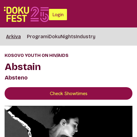
Login
Arkiva
Programi
DokuNights
Industry
KOSOVO YOUTH ON HIV/AIDS
Abstain
Absteno
Check Showtimes