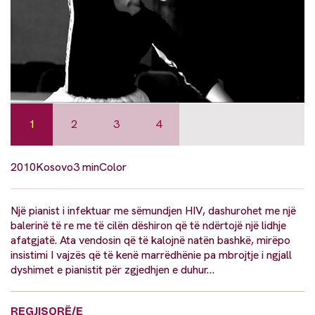
1
2
3
4
2010
Kosovo
3 min
Color
Një pianist i infektuar me sëmundjen HIV, dashurohet me një
balerinë të re me të cilën dëshiron që të ndërtojë një lidhje
afatgjatë. Ata vendosin që të kalojnë natën bashkë, mirëpo
insistimi I vajzës që të kenë marrëdhënie pa mbrojtje i ngjall
dyshimet e pianistit për zgjedhjen e duhur…
REGJISORË/E