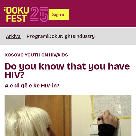
Sign in
Arkiva
Programi
DokuNights
Industry
KOSOVO YOUTH ON HIV/AIDS
Do you know that you have
HIV?
A e di që e ke HIV-in?