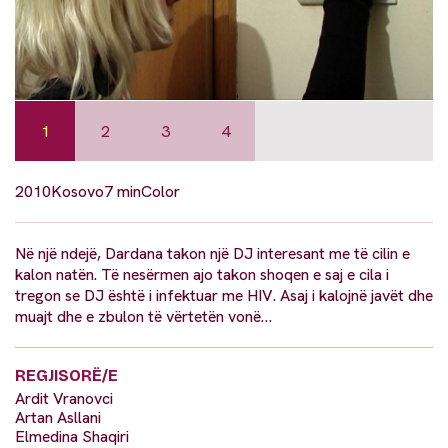
1
2
3
4
2010
Kosovo
7 min
Color
Në një ndejë, Dardana takon një DJ interesant me të cilin e
kalon natën. Të nesërmen ajo takon shoqen e saj e cila i
tregon se DJ është i infektuar me HIV. Asaj i kalojnë javët dhe
muajt dhe e zbulon të vërtetën vonë…
REGJISORË/E
Ardit Vranovci
Artan Asllani
Elmedina Shaqiri