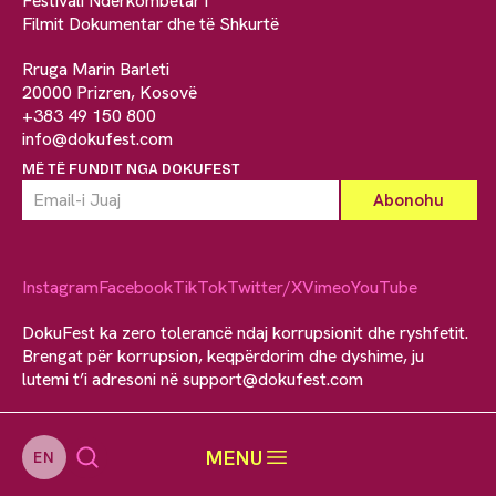
Festivali Ndërkombëtar i
Filmit Dokumentar dhe të Shkurtë
Rruga Marin Barleti
20000 Prizren, Kosovë
+383 49 150 800
info@dokufest.com
MË TË FUNDIT NGA DOKUFEST
Instagram
Facebook
TikTok
Twitter/X
Vimeo
YouTube
DokuFest ka zero tolerancë ndaj korrupsionit dhe ryshfetit.
Brengat për korrupsion, keqpërdorim dhe dyshime, ju
lutemi t’i adresoni në
support@dokufest.com
MENU
EN