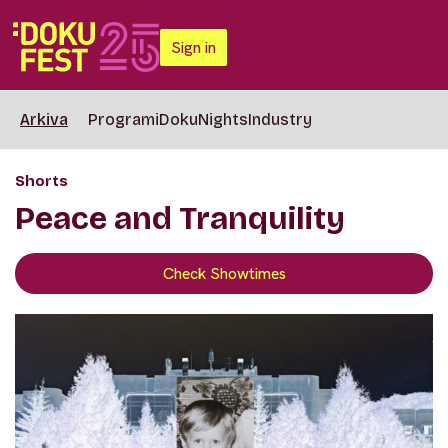
Sign in
Arkiva
Programi
DokuNights
Industry
Shorts
Peace and Tranquility
Check Showtimes