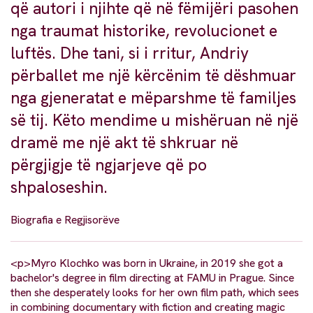
që autori i njihte që në fëmijëri pasohen
nga traumat historike, revolucionet e
luftës. Dhe tani, si i rritur, Andriy
përballet me një kërcënim të dëshmuar
nga gjeneratat e mëparshme të familjes
së tij. Këto mendime u mishëruan në një
dramë me një akt të shkruar në
përgjigje të ngjarjeve që po
shpaloseshin.
Biografia e Regjisorëve
<p>Myro Klochko was born in Ukraine, in 2019 she got a
bachelor's degree in film directing at FAMU in Prague. Since
then she desperately looks for her own film path, which sees
in combining documentary with fiction and creating magic