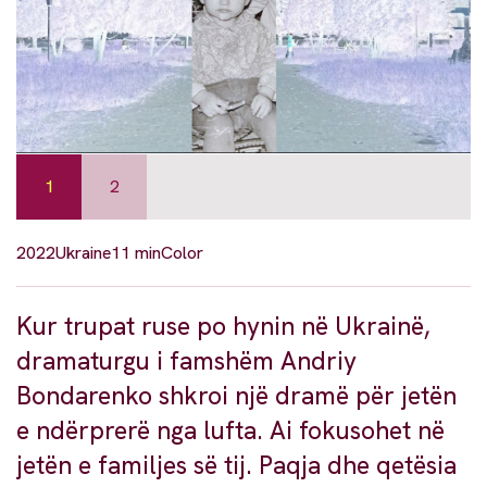
1
2
2022
Ukraine
11 min
Color
Kur trupat ruse po hynin në Ukrainë,
dramaturgu i famshëm Andriy
Bondarenko shkroi një dramë për jetën
e ndërprerë nga lufta. Ai fokusohet në
jetën e familjes së tij. Paqja dhe qetësia