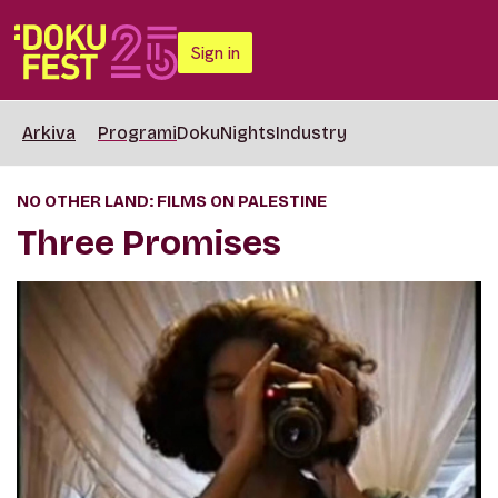
Sign in
Arkiva
Programi
DokuNights
Industry
NO OTHER LAND: FILMS ON PALESTINE
Three Promises