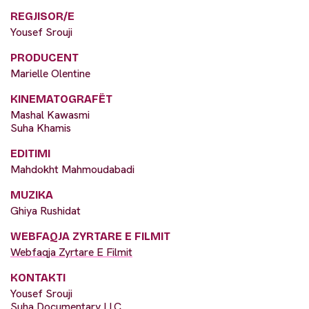
REGJISOR/E
Yousef Srouji
PRODUCENT
Marielle Olentine
KINEMATOGRAFËT
Mashal Kawasmi
Suha Khamis
EDITIMI
Mahdokht Mahmoudabadi
MUZIKA
Ghiya Rushidat
WEBFAQJA ZYRTARE E FILMIT
Webfaqja Zyrtare E Filmit
KONTAKTI
Yousef Srouji
Suha Documentary LLC