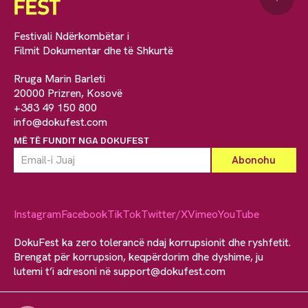
Festivali Ndërkombëtar i
Filmit Dokumentar dhe të Shkurtë
Rruga Marin Barleti
20000 Prizren, Kosovë
+383 49 150 800
info@dokufest.com
MË TË FUNDIT NGA DOKUFEST
Instagram
Facebook
TikTok
Twitter/X
Vimeo
YouTube
DokuFest ka zero tolerancë ndaj korrupsionit dhe ryshfetit.
Brengat për korrupsion, keqpërdorim dhe dyshime, ju
lutemi t’i adresoni në
support@dokufest.com