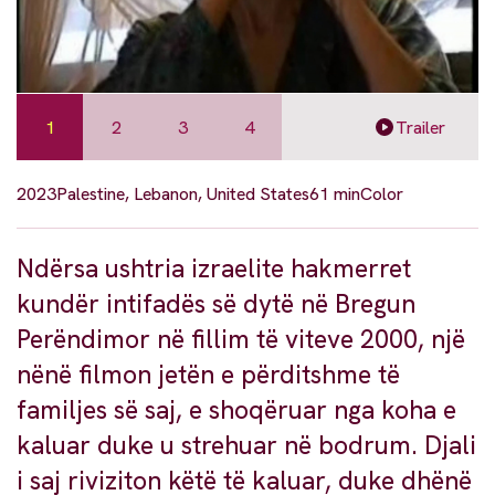
1
2
3
4
Trailer
2023
Palestine, Lebanon, United States
61 min
Color
Ndërsa ushtria izraelite hakmerret
kundër intifadës së dytë në Bregun
Perëndimor në fillim të viteve 2000, një
nënë filmon jetën e përditshme të
familjes së saj, e shoqëruar nga koha e
kaluar duke u strehuar në bodrum. Djali
i saj riviziton këtë të kaluar, duke dhënë