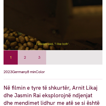
1
2
3
2023
Germany
8 min
Color
Në filmin e tyre të shkurtër, Arnit Likaj
dhe Jasmin Rai eksplorojnë ndjenjat
dhe mendimet lidhur me atë se si është