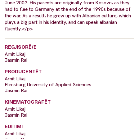
June 2003. His parents are originally from Kosovo, as they
had to flee to Germany at the end of the 1990s because of
the war. As a result, he grew up with Albanian culture, which
plays a big part in his identity, and can speak albanian
fluently.</p>
REGJISORË/E
Arnit Likaj
Jasmin Rai
PRODUCENTËT
Arnit Likaj
Flensburg University of Applied Sciences
Jasmin Rai
KINEMATOGRAFËT
Arnit Likaj
Jasmin Rai
EDITIMI
Arnit Likaj