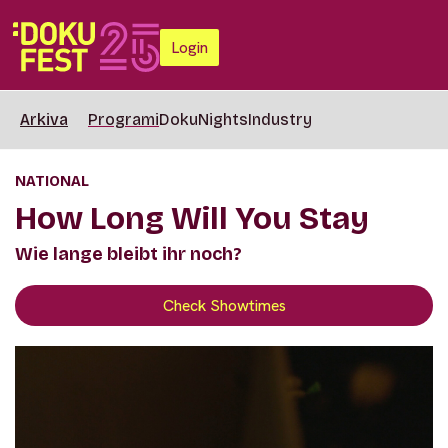
Login
Arkiva
Programi
DokuNights
Industry
NATIONAL
How Long Will You Stay
Wie lange bleibt ihr noch?
Check Showtimes