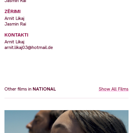
Jasmin Rai
ZËRIMI
Arnit Likaj
Jasmin Rai
KONTAKTI
Arnit Likaj
arnit.likaj03@hotmail.de
Other films in
NATIONAL
Show All Films