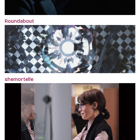
Roundabout
shemortelle