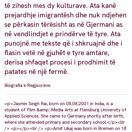
të zihesh mes dy kulturave. Ata kanë
prejardhje imigrantësh dhe nuk ndjehen
se përkasin tërësisht as në Gjermani as
në vendlindjet e prindërve të tyre. Ata
punojnë me tekste që i shkruajnë dhe i
flasin vetë në gjuhët e tyre amtare,
derisa shfaqet procesi i prodhimit të
patates në një fermë.
Biografia e Regjisorëve
<p>Jasmin Singh Rai, born on 08.08.2001 in India, is a
student of Film &amp; Media Arts at Flensburg University of
Applied Sciences. She came to Germany shortly after birth,
where she attended primary and secondary school.</p><br
/> <p></p><br /> <p>Arnit Likaj was born in Bremen on 18