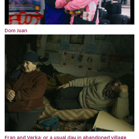
Dom Juan
Fran and Verka: or a usual day in abandoned village