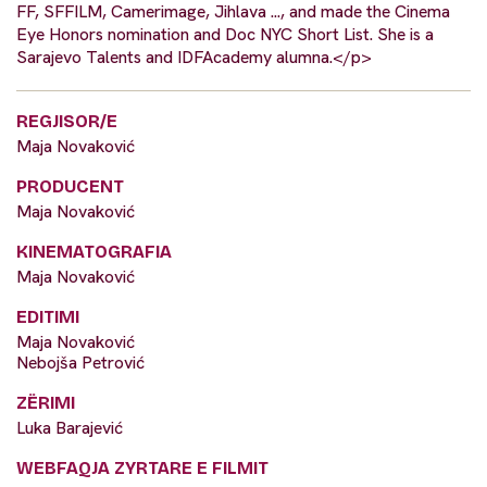
FF, SFFILM, Camerimage, Jihlava ..., and made the Cinema
Eye Honors nomination and Doc NYC Short List. She is a
Sarajevo Talents and IDFAcademy alumna.</p>
REGJISOR/E
Maja Novaković
PRODUCENT
Maja Novaković
KINEMATOGRAFIA
Maja Novaković
EDITIMI
Maja Novaković
Nebojša Petrović
ZËRIMI
Luka Barajević
WEBFAQJA ZYRTARE E FILMIT