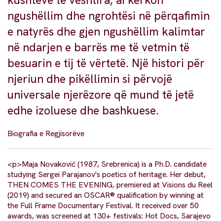
kushteve të vështira, ai kërkon
ngushëllim dhe ngrohtësi në përqafimin
e natyrës dhe gjen ngushëllim kalimtar
në ndarjen e barrës me të vetmin të
besuarin e tij të vërtetë. Një histori për
njeriun dhe pikëllimin si përvojë
universale njerëzore që mund të jetë
edhe izoluese dhe bashkuese.
Biografia e Regjisorëve
<p>Maja Novaković (1987, Srebrenica) is a Ph.D. candidate
studying Sergei Parajanov's poetics of heritage. Her debut,
THEN COMES THE EVENING, premiered at Visions du Reel
(2019) and secured an OSCAR® qualification by winning at
the Full Frame Documentary Festival. It received over 50
awards, was screened at 130+ festivals: Hot Docs, Sarajevo