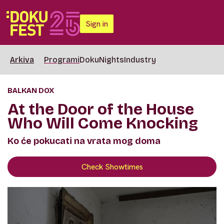
Sign in
Arkiva
Programi
DokuNights
Industry
BALKAN DOX
At the Door of the House
Who Will Come Knocking
Ko će pokucati na vrata mog doma
Check Showtimes