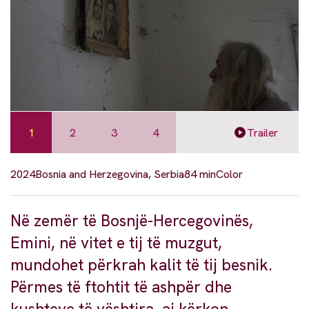
1
2
3
4
Trailer
2024
Bosnia and Herzegovina, Serbia
84 min
Color
Në zemër të Bosnjë-Hercegovinës,
Emini, në vitet e tij të muzgut,
mundohet përkrah kalit të tij besnik.
Përmes të ftohtit të ashpër dhe