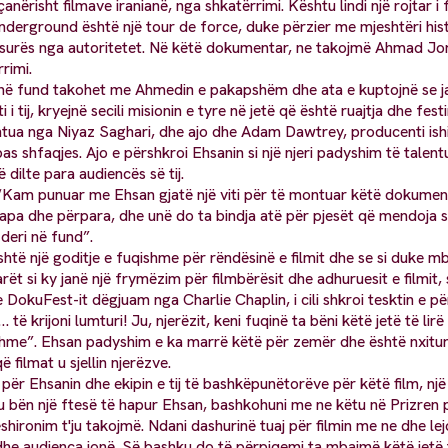
çanërisht filmave iranianë, nga shkatërrimi. Kështu lindi një rojtar i 
nderground është një tour de force, duke përzier me mjeshtëri histo
urës nga autoritetet. Në këtë dokumentar, ne takojmë Ahmad Jorgha
rimi.
në fund takohet me Ahmedin e pakapshëm dhe ata e kuptojnë se jan
 i tij, kryejnë secili misionin e tyre në jetë që është ruajtja dhe festi
ntua nga Niyaz Saghari, dhe ajo dhe Adam Dawtrey, producenti ish
s shfaqjes. Ajo e përshkroi Ehsanin si një njeri padyshim të talent
ë dilte para audiencës së tij.
 “Kam punuar me Ehsan gjatë një viti për të montuar këtë dokumen
pa dhe përpara, dhe unë do ta bindja atë për pjesët që mendoja se
deri në fund”.
shtë një goditje e fuqishme për rëndësinë e filmit dhe se si duke mb
t si ky janë një frymëzim për filmbërësit dhe adhuruesit e filmit, 
 DokuFest-it dëgjuam nga Charlie Chaplin, i cili shkroi tesktin e pë
 të krijoni lumturi! Ju, njerëzit, keni fuqinë ta bëni këtë jetë të lir
hme”. Ehsan padyshim e ka marrë këtë për zemër dhe është nxitur t
ë filmat u sjellin njerëzve.
 për Ehsanin dhe ekipin e tij të bashkëpunëtorëve për këtë film, nj
 bën një ftesë të hapur Ehsan, bashkohuni me ne këtu në Prizren pe
shironim t'ju takojmë. Ndani dashurinë tuaj për filmin me ne dhe le
e audienca jonë. Së bashku do të përpiqemi ta mbajmë këtë jetë të 