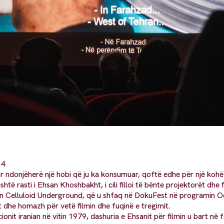
24
r ndonjëherë një hobi që ju ka konsumuar, qoftë edhe për një kohë 
ë është rasti i Ehsan Khoshbakht, i cili filloi të bënte projektorët dhe f
min Celluloid Underground, që u shfaq në DokuFest në programin Ode 
 dhe homazh për vetë filmin dhe fuqinë e tregimit.
ionit iranian në vitin 1979, dashuria e Ehsanit për filmin u bart në fs