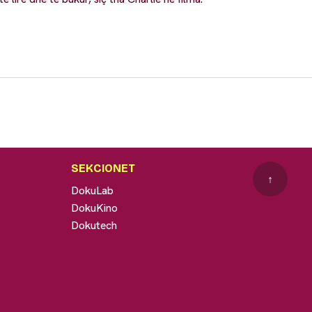
SEKCIONET
↑
DokuLab
DokuKino
Dokutech