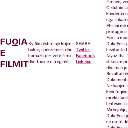
filmave, ve
Celluloid U
kundër cens
nga shkatër
Ehsani më 
protagonisti
Filmi u mo
FUQIA
Ky film është një krijim i
SHARE
DokuFest pa
bukur, i përzemërt dhe
Twitter
hezitonte t
E
homazh për vetë filmin
Facebook
Niyaz tha:
FILMIT
dhe fuqinë e tregimit.
Linkedin
shkonim pra
dhe marrje 
Rezultati ë
Dokumentarë
Në hapjen e
keni fuqinë…
mrekullues
lehtësimit q
Mirënjohje,
DokuFest ju
ne do të dë
DokuFest dh