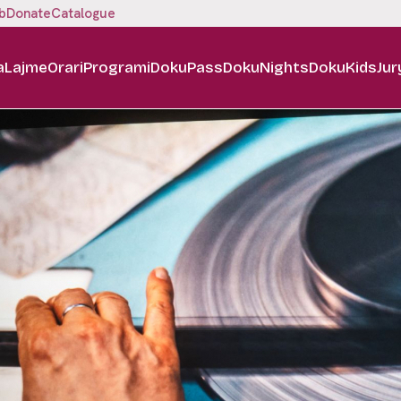
b
Donate
Catalogue
a
Lajme
Orari
Programi
DokuPass
DokuNights
DokuKids
Jur