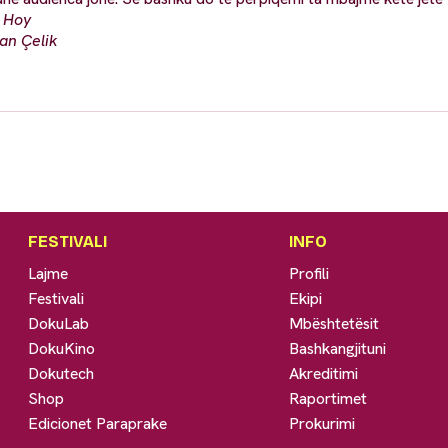
t Hoy
kan Çelik
FESTIVALI
INFO
Lajme
Profili
Festivali
Ekipi
DokuLab
Mbështetësit
DokuKino
Bashkangjituni
Dokutech
Akreditimi
Shop
Raportimet
Edicionet Paraprake
Prokurimi