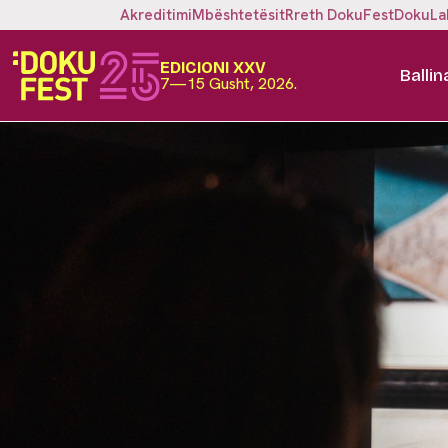
Akreditimi
Mbështetësit
Rreth DokuFest
DokuLa
EDICIONI XXV
Ballin
7—15 Gusht, 2026.