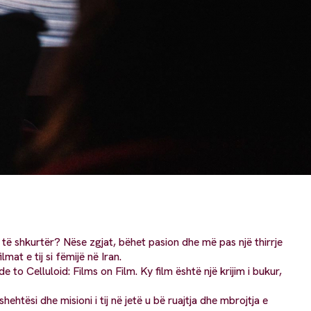
të shkurtër? Nëse zgjat, bëhet pasion dhe më pas një thirrje
ilmat e tij si fëmijë në Iran.
to Celluloid: Films on Film. Ky film është një krijim i bukur,
hehtësi dhe misioni i tij në jetë u bë ruajtja dhe mbrojtja e