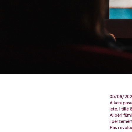
05/08/20
A keni pasu
jete. I till
Ai bëri fil
i përzemërt
Pas revoluc