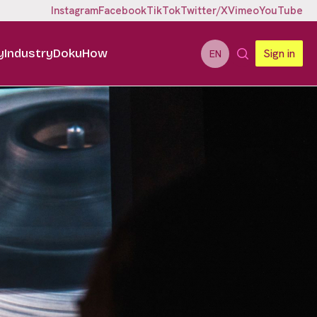
Instagram
Facebook
TikTok
Twitter/X
Vimeo
YouTube
y
Industry
DokuHow
Sign in
EN