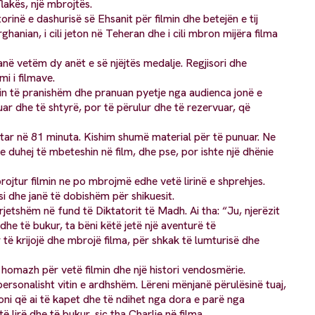
flakës, një mbrojtës.
rinë e dashurisë së Ehsanit për filmin dhe betejën e tij
nian, i cili jeton në Teheran dhe i cili mbron mijëra filma
ë vetëm dy anët e së njëjtës medalje. Regjisori dhe
mi i filmave.
in të pranishëm dhe pranuan pyetje nga audienca jonë e
uar dhe të shtyrë, por të përulur dhe të rezervuar, që
tar në 81 minuta. Kishim shumë material për të punuar. Ne
 duhej të mbeteshin në film, dhe pse, por ishte një dhënie
rojtur filmin ne po mbrojmë edhe vetë lirinë e shprehjes.
si dhe janë të dobishëm për shikuesit.
rjetshëm në fund të Diktatorit të Madh. Ai tha: “Ju, njerëzit
ë dhe të bukur, ta bëni këtë jetë një aventurë të
ë krijojë dhe mbrojë filma, për shkak të lumturisë dhe
ë homazh për vetë filmin dhe një histori vendosmërie.
rsonalisht vitin e ardhshëm. Lëreni mënjanë përulësinë tuaj,
joni që ai të kapet dhe të ndihet nga dora e parë nga
lirë dhe të bukur, siç tha Charlie në filma.