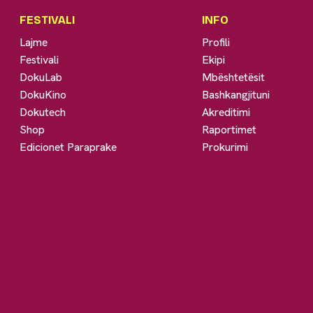
FESTIVALI
INFO
Lajme
Profili
Festivali
Ekipi
DokuLab
Mbështetësit
DokuKino
Bashkangjituni
Dokutech
Akreditimi
Shop
Raportimet
Edicionet Paraprake
Prokurimi