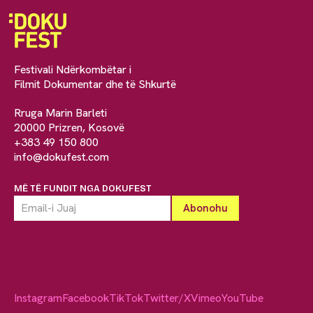
Festivali Ndërkombëtar i
Filmit Dokumentar dhe të Shkurtë
Rruga Marin Barleti
20000 Prizren, Kosovë
+383 49 150 800
info@dokufest.com
MË TË FUNDIT NGA DOKUFEST
Instagram
Facebook
TikTok
Twitter/X
Vimeo
YouTube