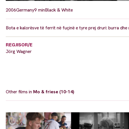
2006
Germany
9 min
Black & White
Bota e kalorësve të ferrit në fuçinë e tyre prej druri: burra dh
REGJISOR/E
Jörg Wagner
Other films in
Mo & friese (10-14)