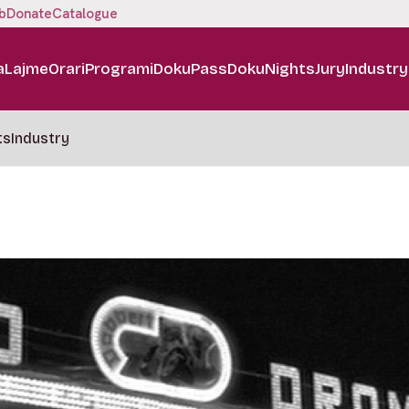
b
Donate
Catalogue
a
Lajme
Orari
Programi
DokuPass
DokuNights
Jury
Industry
ts
Industry