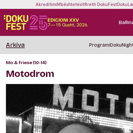
Akreditimi
Mbështetësit
Rreth DokuFest
DokuLa
EDICIONI XXV
Ballin
7—15 Gusht, 2026.
Arkiva
Programi
DokuNigh
Mo & friese (10-14)
Motodrom