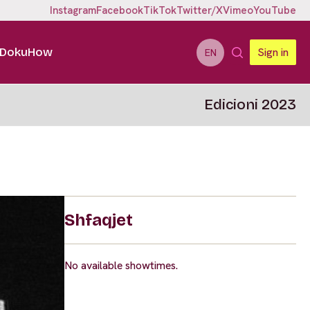
Instagram
Facebook
TikTok
Twitter/X
Vimeo
YouTube
DokuHow
Sign in
EN
Edicioni 2023
Shfaqjet
No available showtimes.