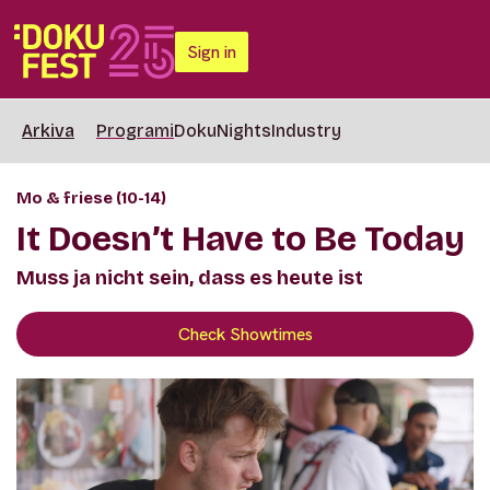
Sign in
Arkiva
Programi
DokuNights
Industry
Mo & friese (10-14)
It Doesn’t Have to Be Today
Muss ja nicht sein, dass es heute ist
Check Showtimes