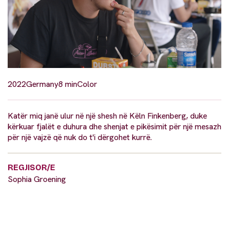
2022
Germany
8 min
Color
Katër miq janë ulur në një shesh në Këln Finkenberg, duke
kërkuar fjalët e duhura dhe shenjat e pikësimit për një mesazh
për një vajzë që nuk do t'i dërgohet kurrë.
REGJISOR/E
Sophia Groening