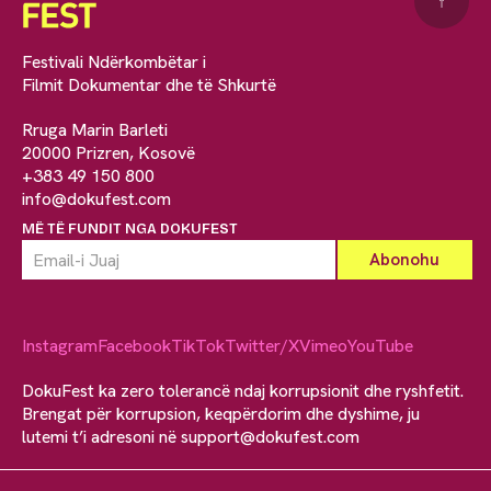
↑
Festivali Ndërkombëtar i
Filmit Dokumentar dhe të Shkurtë
Rruga Marin Barleti
20000 Prizren, Kosovë
+383 49 150 800
info@dokufest.com
MË TË FUNDIT NGA DOKUFEST
Instagram
Facebook
TikTok
Twitter/X
Vimeo
YouTube
DokuFest ka zero tolerancë ndaj korrupsionit dhe ryshfetit.
Brengat për korrupsion, keqpërdorim dhe dyshime, ju
lutemi t’i adresoni në
support@dokufest.com