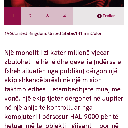
1
2
3
4
Trailer
1968
United Kingdom, United States
141 min
Color
Një monolit i zi katër milionë vjeçar
zbulohet në hënë dhe qeveria (ndërsa e
fsheh situatën nga publiku) dërgon një
ekip shkencëtarësh në një mision
faktmbledhës. Tetëmbëdhjetë muaj më
vonë, një ekip tjetër dërgohet në Jupiter
në një anije të kontrolluar nga
kompjuteri i përsosur HAL 9000 për të
hetuar më tej objektin gjigant -- por në