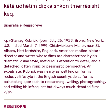
këtë udhëtim diçka shkon tmerrësisht
keq.
Biografia e Regjisorëve
<p>Stanley Kubrick, (born July 26, 1928, Bronx, New York,
U.S.—died March 7, 1999, Childwickbury Manor, near St.
Albans, Hertfordshire, England), American motion-picture
director and writer whose films are characterized by his
dramatic visual style, meticulous attention to detail, and a
detached, often ironic or pessimistic perspective. An
expatriate, Kubrick was nearly as well known for his
reclusive lifestyle in the English countryside as for his
painstaking approach to researching, writing, photographing,
and editing his infrequent but always much-debated films.
</p>
REGJISOR/E