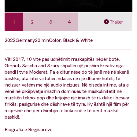
1
2
3
4
Trailer
2022
Germany
20 min
Color, Black & White
Viti 2017, 10 vite pas udhëtimit rraskapitës nëpër botë,
Gernot, Sascha and Szary shpallin një pushim kreativ nga
bendi i tyre Moderat. Pa e ditur nëse do të jenë më në skenë
bashkë, ata intervistohen ndaras në një dhomë hoteli, të
incizuar vetëm me një audio incizues. Në biseda intime, ata e
vënë në pikëpyetje imazhin dominues të maskulinitetit në
muzikën tekno-pop dhe krijojnë një imazh të ri, duke i besuar
frikës, pasigurisë dhe dëshirave të tyre. Ky është një film për
miqësinë dhe për dhimbjen e bukurinë e të bërit muzikë
bashkë.
Biografia e Regjisorëve