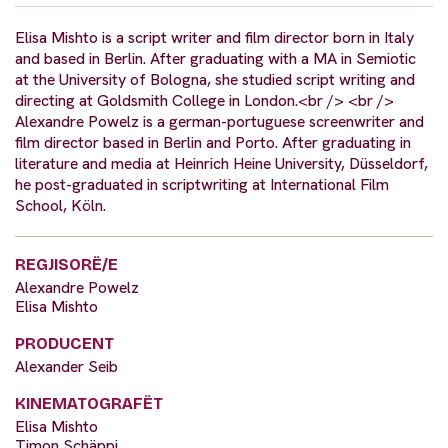
Elisa Mishto is a script writer and film director born in Italy
and based in Berlin. After graduating with a MA in Semiotic
at the University of Bologna, she studied script writing and
directing at Goldsmith College in London.<br /> <br />
Alexandre Powelz is a german-portuguese screenwriter and
film director based in Berlin and Porto. After graduating in
literature and media at Heinrich Heine University, Düsseldorf,
he post-graduated in scriptwriting at International Film
School, Köln.
REGJISORË/E
Alexandre Powelz
Elisa Mishto
PRODUCENT
Alexander Seib
KINEMATOGRAFËT
Elisa Mishto
Timon Schäppi