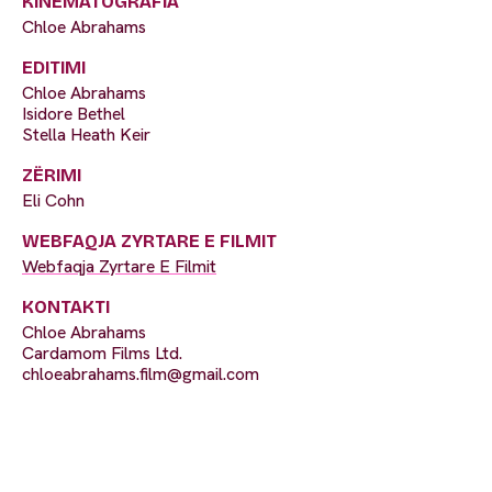
KINEMATOGRAFIA
Chloe Abrahams
EDITIMI
Chloe Abrahams
Isidore Bethel
Stella Heath Keir
ZËRIMI
Eli Cohn
WEBFAQJA ZYRTARE E FILMIT
Webfaqja Zyrtare E Filmit
KONTAKTI
Chloe Abrahams
Cardamom Films Ltd.
chloeabrahams.film@gmail.com