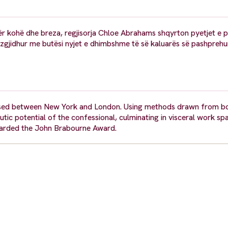
për kohë dhe breza, regjisorja Chloe Abrahams shqyrton pyetjet e
 zgjidhur me butësi nyjet e dhimbshme të së kaluarës së pashprehur
 based between New York and London. Using methods drawn from b
utic potential of the confessional, culminating in visceral work s
warded the John Brabourne Award.