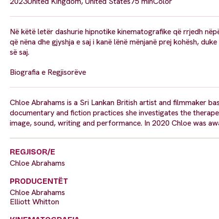
2023
United Kingdom, United States
75 min
Color
Në këtë letër dashurie hipnotike kinematografike që rrjedh në
që nëna dhe gjyshja e saj i kanë lënë mënjanë prej kohësh, duke
së saj.
Biografia e Regjisorëve
Chloe Abrahams is a Sri Lankan British artist and filmmaker
documentary and fiction practices she investigates the therape
image, sound, writing and performance. In 2020 Chloe was a
REGJISOR/E
Chloe Abrahams
PRODUCENTËT
Chloe Abrahams
Elliott Whitton