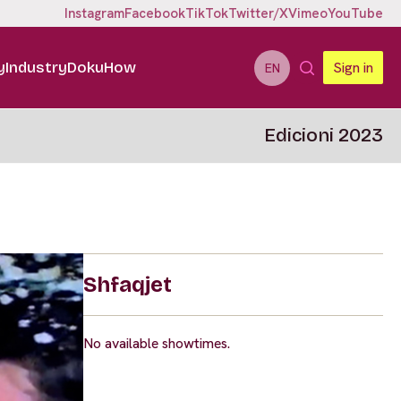
Instagram
Facebook
TikTok
Twitter/X
Vimeo
YouTube
y
Industry
DokuHow
Sign in
EN
Edicioni 2023
Shfaqjet
No available showtimes.