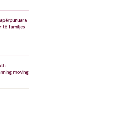
 papërpunuara
 të familjes
oth
panning moving