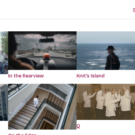
S
In the Rearview
Knit’s Island
Q