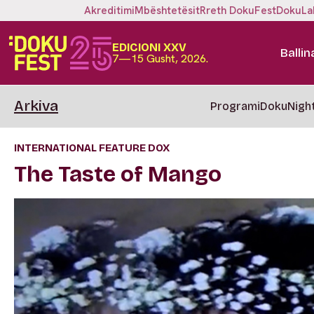
Akreditimi
Mbështetësit
Rreth DokuFest
DokuLa
EDICIONI XXV
Ballin
7—15 Gusht, 2026.
Arkiva
Programi
DokuNigh
INTERNATIONAL FEATURE DOX
The Taste of Mango