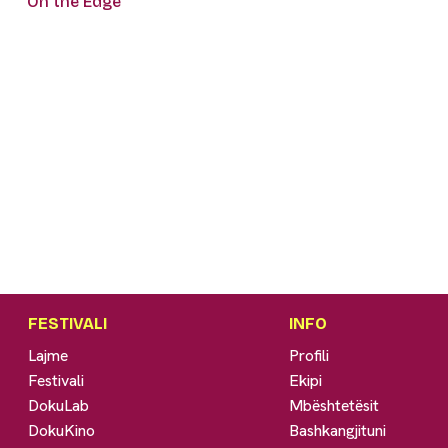
On the Edge
FESTIVALI
INFO
Lajme
Profili
Festivali
Ekipi
DokuLab
Mbështetësit
DokuKino
Bashkangjituni