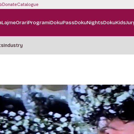
b
Donate
Catalogue
a
Lajme
Orari
Programi
DokuPass
DokuNights
DokuKids
Jur
ts
Industry