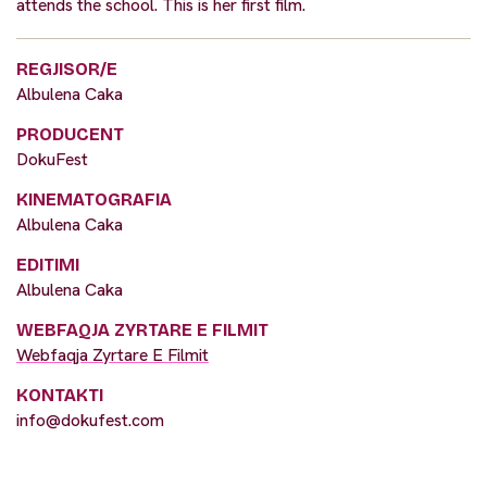
attends the school. This is her first film.
REGJISOR/E
Albulena Caka
PRODUCENT
DokuFest
KINEMATOGRAFIA
Albulena Caka
EDITIMI
Albulena Caka
WEBFAQJA ZYRTARE E FILMIT
Webfaqja Zyrtare E Filmit
KONTAKTI
info@dokufest.com