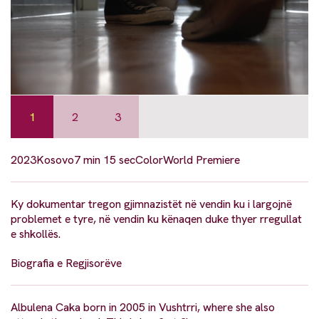
1
2
3
2023
Kosovo
7 min 15 sec
Color
World Premiere
Ky dokumentar tregon gjimnazistët në vendin ku i largojnë
problemet e tyre, në vendin ku kënaqen duke thyer rregullat
e shkollës.
Biografia e Regjisorëve
Albulena Caka born in 2005 in Vushtrri, where she also