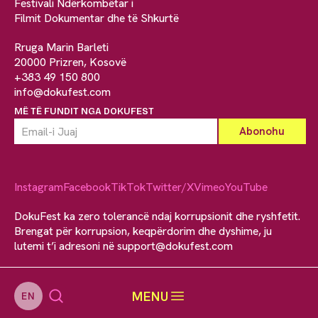
Festivali Ndërkombëtar i
Filmit Dokumentar dhe të Shkurtë
Rruga Marin Barleti
20000 Prizren, Kosovë
+383 49 150 800
info@dokufest.com
MË TË FUNDIT NGA DOKUFEST
Instagram
Facebook
TikTok
Twitter/X
Vimeo
YouTube
DokuFest ka zero tolerancë ndaj korrupsionit dhe ryshfetit.
Brengat për korrupsion, keqpërdorim dhe dyshime, ju
lutemi t’i adresoni në
support@dokufest.com
MENU
EN