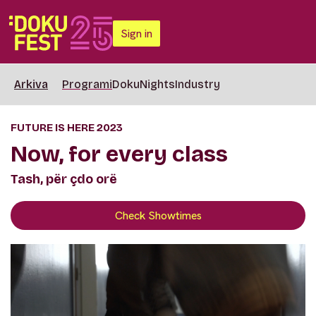
Sign in
Arkiva
Programi
DokuNights
Industry
FUTURE IS HERE 2023
Now, for every class
Tash, për çdo orë
Check Showtimes