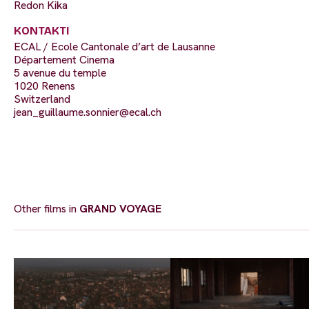
Redon Kika
KONTAKTI
ECAL / Ecole Cantonale d’art de Lausanne
Département Cinema
5 avenue du temple
1020 Renens
Switzerland
jean_guillaume.sonnier@ecal.ch
Other films in
GRAND VOYAGE