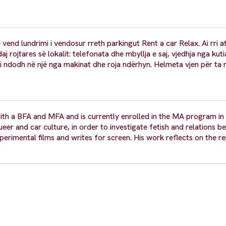
ë vend lundrimi i vendosur rreth parkingut Rent a car Relax. Ai rri at
daj rojtares së lokalit: telefonata dhe mbyllja e saj, vjedhja nga ku
seri ndodh në një nga makinat dhe roja ndërhyn. Helmeta vjen për ta 
s with a BFA and MFA and is currently enrolled in the MA program i
r and car culture, in order to investigate fetish and relations 
erimental films and writes for screen. His work reflects on the r