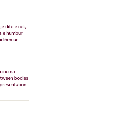
je ditë e net,
tia e humbur
ndihmuar.
n cinema
between bodies
epresentation