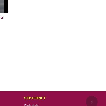
 a
SEKCIONET
↑
DokuLab