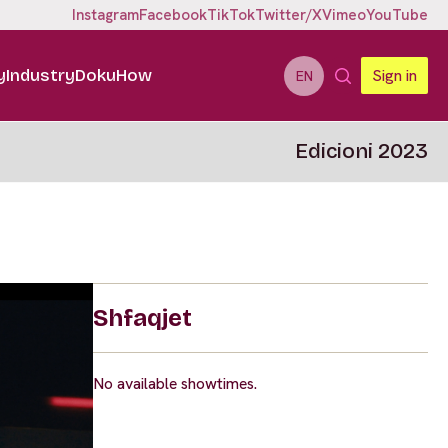
Instagram
Facebook
TikTok
Twitter/X
Vimeo
YouTube
y
Industry
DokuHow
Sign in
EN
Edicioni 2023
Shfaqjet
No available showtimes.