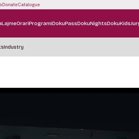
b
Donate
Catalogue
a
Lajme
Orari
Programi
DokuPass
DokuNights
DokuKids
Jur
ts
Industry