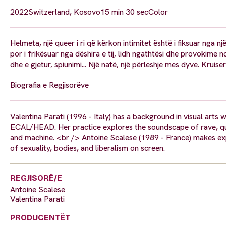
2022
Switzerland, Kosovo
15 min 30 sec
Color
Helmeta, një queer i ri që kërkon intimitet është i fiksuar nga nj
por i frikësuar nga dëshira e tij, lidh ngathtësi dhe provokime n
dhe e gjetur, spiunimi... Një natë, një përleshje mes dyve. Krui
Biografia e Regjisorëve
Valentina Parati (1996 - Italy) has a background in visual art
ECAL/HEAD. Her practice explores the soundscape of rave, quee
and machine. <br /> Antoine Scalese (1989 - France) makes exp
of sexuality, bodies, and liberalism on screen.
REGJISORË/E
Antoine Scalese
Valentina Parati
PRODUCENTËT