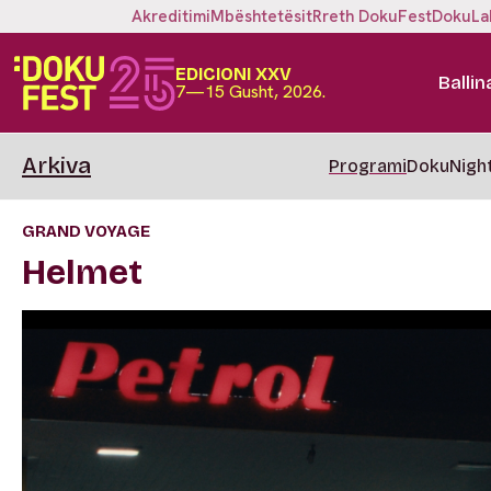
Akreditimi
Mbështetësit
Rreth DokuFest
DokuLa
EDICIONI XXV
Ballin
7—15 Gusht, 2026.
Arkiva
Programi
DokuNigh
GRAND VOYAGE
Helmet