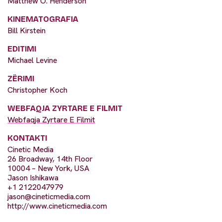
Matthew O. Henderson
KINEMATOGRAFIA
Bill Kirstein
EDITIMI
Michael Levine
ZËRIMI
Christopher Koch
WEBFAQJA ZYRTARE E FILMIT
Webfaqja Zyrtare E Filmit
KONTAKTI
Cinetic Media
26 Broadway, 14th Floor
10004 – New York, USA
Jason Ishikawa
+1 2122047979
jason@cineticmedia.com
http://www.cineticmedia.com