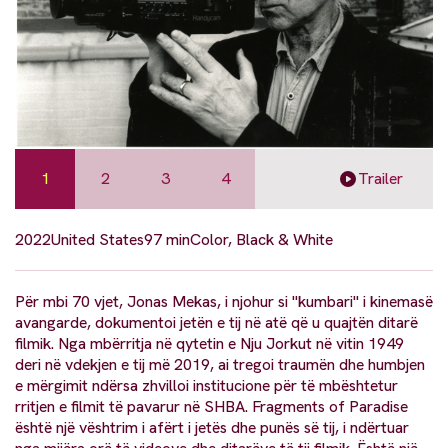
1
2
3
4
Trailer
2022
United States
97 min
Color, Black & White
Për mbi 70 vjet, Jonas Mekas, i njohur si "kumbari" i kinemasë
avangarde, dokumentoi jetën e tij në atë që u quajtën ditarë
filmik. Nga mbërritja në qytetin e Nju Jorkut në vitin 1949
deri në vdekjen e tij më 2019, ai tregoi traumën dhe humbjen
e mërgimit ndërsa zhvilloi institucione për të mbështetur
rritjen e filmit të pavarur në SHBA. Fragments of Paradise
është një vështrim i afërt i jetës dhe punës së tij, i ndërtuar