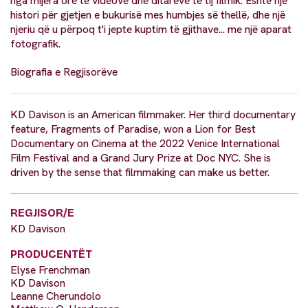
nga mijëra orë të videove dhe ditarëve të tij filmik. Është një
histori për gjetjen e bukurisë mes humbjes së thellë, dhe një
njeriu që u përpoq t'i jepte kuptim të gjithave... me një aparat
fotografik.
Biografia e Regjisorëve
KD Davison is an American filmmaker. Her third documentary
feature, Fragments of Paradise, won a Lion for Best
Documentary on Cinema at the 2022 Venice International
Film Festival and a Grand Jury Prize at Doc NYC. She is
driven by the sense that filmmaking can make us better.
REGJISOR/E
KD Davison
PRODUCENTËT
Elyse Frenchman
KD Davison
Leanne Cherundolo