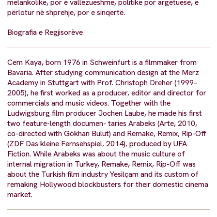
melankolike, por e vallëzueshme, politike por argëtuese, e
përlotur në shprehje, por e sinqertë.
Biografia e Regjisorëve
Cem Kaya, born 1976 in Schweinfurt is a filmmaker from
Bavaria. After studying communication design at the Merz
Academy in Stuttgart with Prof. Christoph Dreher (1999–
2005), he first worked as a producer, editor and director for
commercials and music videos. Together with the
Ludwigsburg film producer Jochen Laube, he made his first
two feature-length documen- taries Arabeks (Arte, 2010,
co-directed with Gökhan Bulut) and Remake, Remix, Rip-Off
(ZDF Das kleine Fernsehspiel, 2014), produced by UFA
Fiction. While Arabeks was about the music culture of
internal migration in Turkey, Remake, Remix, Rip-Off was
about the Turkish film industry Yesilçam and its custom of
remaking Hollywood blockbusters for their domestic cinema
market.