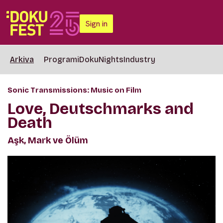
Sign in
Arkiva
Programi
DokuNights
Industry
Sonic Transmissions: Music on Film
Love, Deutschmarks and
Death
Aşk, Mark ve Ölüm