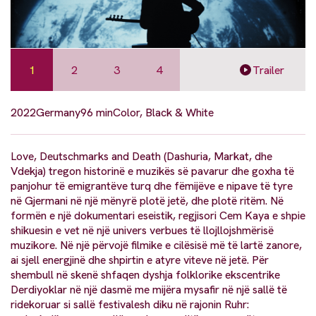
1
2
3
4
Trailer
2022
Germany
96 min
Color, Black & White
Love, Deutschmarks and Death (Dashuria, Markat, dhe
Vdekja) tregon historinë e muzikës së pavarur dhe goxha të
panjohur të emigrantëve turq dhe fëmijëve e nipave të tyre
në Gjermani në një mënyrë plotë jetë, dhe plotë ritëm. Në
formën e një dokumentari eseistik, regjisori Cem Kaya e shpie
shikuesin e vet në një univers verbues të llojllojshmërisë
muzikore. Në një përvojë filmike e cilësisë më të lartë zanore,
ai sjell energjinë dhe shpirtin e atyre viteve në jetë. Për
shembull në skenë shfaqen dyshja folklorike ekscentrike
Derdiyoklar në një dasmë me mijëra mysafir në një sallë të
ridekoruar si sallë festivalesh diku në rajonin Ruhr: