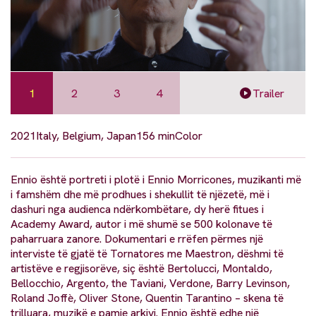
1
2
3
4
Trailer
2021
Italy, Belgium, Japan
156 min
Color
Ennio është portreti i plotë i Ennio Morricones, muzikanti më
i famshëm dhe më prodhues i shekullit të njëzetë, më i
dashuri nga audienca ndërkombëtare, dy herë fitues i
Academy Award, autor i më shumë se 500 kolonave të
paharruara zanore. Dokumentari e rrëfen përmes një
interviste të gjatë të Tornatores me Maestron, dëshmi të
artistëve e regjisorëve, siç është Bertolucci, Montaldo,
Bellocchio, Argento, the Taviani, Verdone, Barry Levinson,
Roland Joffè, Oliver Stone, Quentin Tarantino – skena të
trilluara, muzikë e pamje arkivi. Ennio është edhe një