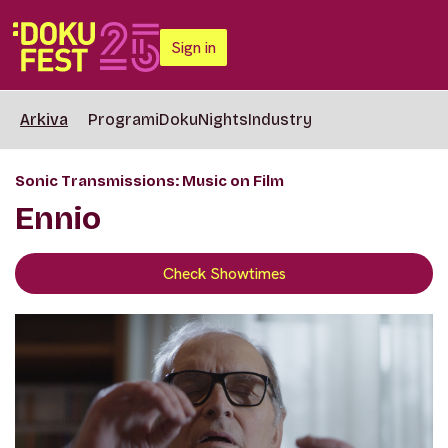
Sign in
Arkiva
Programi
DokuNights
Industry
Sonic Transmissions: Music on Film
Ennio
Check Showtimes