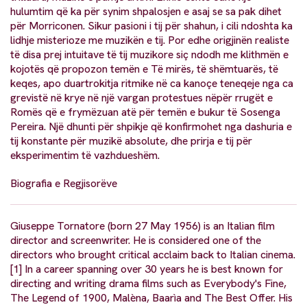
hulumtim që ka për synim shpalosjen e asaj se sa pak dihet
për Morriconen. Sikur pasioni i tij për shahun, i cili ndoshta ka
lidhje misterioze me muzikën e tij. Por edhe origjinën realiste
të disa prej intuitave të tij muzikore siç ndodh me klithmën e
kojotës që propozon temën e Të mirës, të shëmtuarës, të
keqes, apo duartrokitja ritmike në ca kanoçe teneqeje nga ca
grevistë në krye në një vargan protestues nëpër rrugët e
Romës që e frymëzuan atë për temën e bukur të Sosenga
Pereira. Një dhunti për shpikje që konfirmohet nga dashuria e
tij konstante për muzikë absolute, dhe prirja e tij për
eksperimentim të vazhdueshëm.
Biografia e Regjisorëve
Giuseppe Tornatore (born 27 May 1956) is an Italian film
director and screenwriter. He is considered one of the
directors who brought critical acclaim back to Italian cinema.
[1] In a career spanning over 30 years he is best known for
directing and writing drama films such as Everybody's Fine,
The Legend of 1900, Malèna, Baarìa and The Best Offer. His