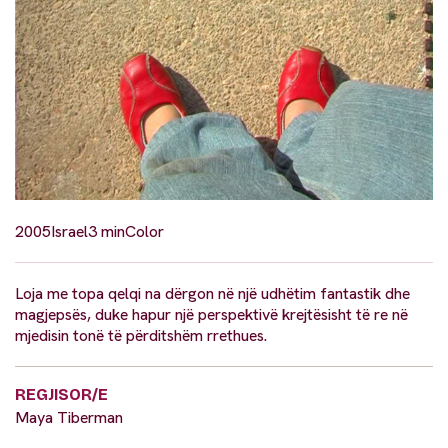
2005
Israel
3 min
Color
Loja me topa qelqi na dërgon në një udhëtim fantastik dhe
magjepsës, duke hapur një perspektivë krejtësisht të re në
mjedisin tonë të përditshëm rrethues.
REGJISOR/E
Maya Tiberman