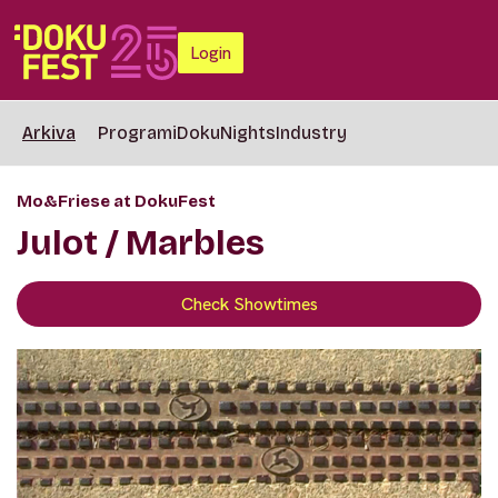
Login
Arkiva
Programi
DokuNights
Industry
Mo&Friese at DokuFest
Julot / Marbles
Check Showtimes