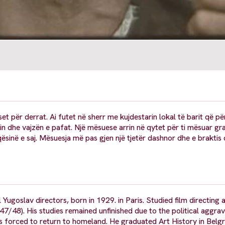
et për derrat. Ai futet në sherr me kujdestarin lokal të barit që pë
alin dhe vajzën e pafat. Një mësuese arrin në qytet për ti mësuar gr
qësinë e saj. Mësuesja më pas gjen një tjetër dashnor dhe e braktis 
goslav directors, born in 1929. in Paris. Studied film directing a
/48). His studies remained unfinished due to the political aggrav
 forced to return to homeland. He graduated Art History in Belgr