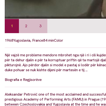
1
2
3
1968
Yugoslavia, France
84 min
Color
Një vajzë me probleme mendore mbrohet nga një i ri i cili kujdes
për ta dehur djalin e për ta korruptuar priftin që ta martojë dj
pikturojnë. Ajo përdor djalin si model e pastaj si lodër për këna
duke pohuar se nuk kishte dijeni për martesën e tij ...
Biografia e Regjisorëve
Aleksandar Petrović one of the most acclaimed and successful Yu
prestigious Academy of Performing Arts (FAMU) in Prague (1947
between Czechoslovakia and Yugoslavia at the time and he was