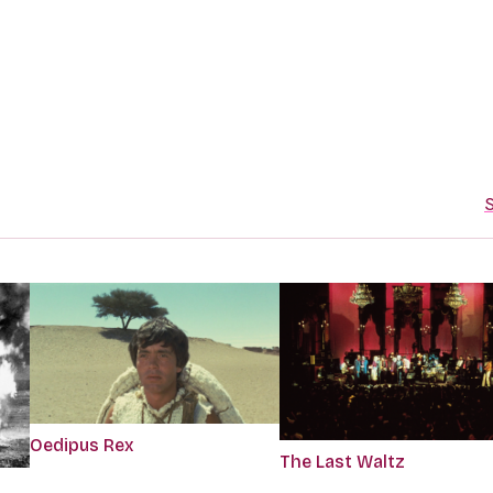
S
Oedipus Rex
The Last Waltz