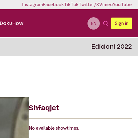
Instagram
Facebook
TikTok
Twitter/X
Vimeo
YouTube
DokuHow
Sign in
EN
Edicioni 2022
Shfaqjet
No available showtimes.