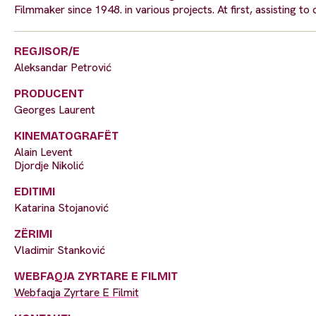
Filmmaker since 1948. in various projects. At first, assisting t
REGJISOR/E
Aleksandar Petrović
PRODUCENT
Georges Laurent
KINEMATOGRAFËT
Alain Levent
Djordje Nikolić
EDITIMI
Katarina Stojanović
ZËRIMI
Vladimir Stanković
WEBFAQJA ZYRTARE E FILMIT
Webfaqja Zyrtare E Filmit