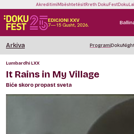
Akreditimi
Mbështetësit
Rreth DokuFest
DokuLa
EDICIONI XXV
Ballin
7—15 Gusht, 2026.
Arkiva
Programi
DokuNigh
Lumbardhi LXX
It Rains in My Village
Biće skoro propast sveta