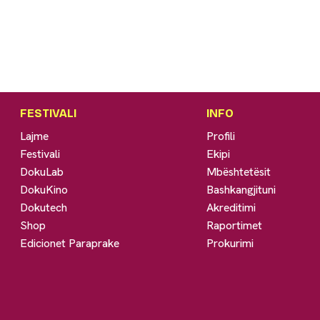
FESTIVALI
INFO
Lajme
Profili
Festivali
Ekipi
DokuLab
Mbështetësit
DokuKino
Bashkangjituni
Dokutech
Akreditimi
Shop
Raportimet
Edicionet Paraprake
Prokurimi