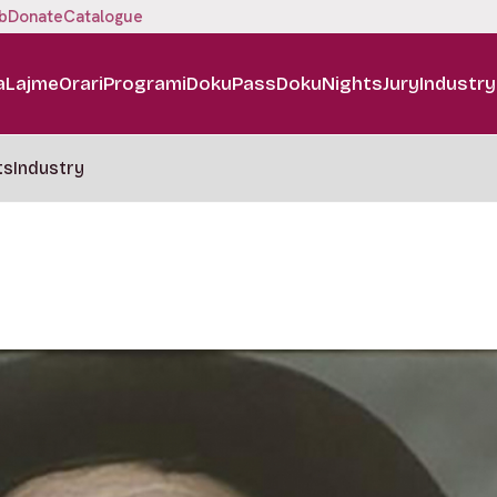
b
Donate
Catalogue
a
Lajme
Orari
Programi
DokuPass
DokuNights
Jury
Industry
ts
Industry