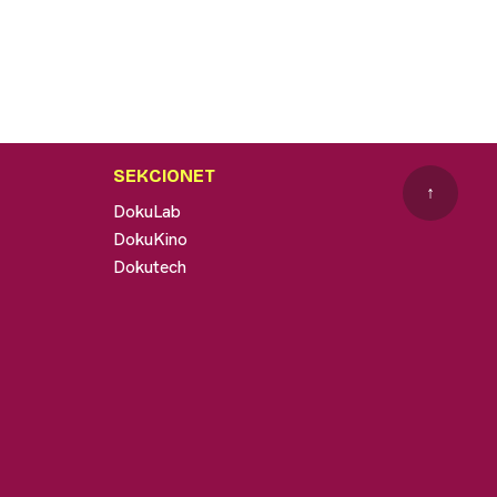
SEKCIONET
↑
DokuLab
DokuKino
Dokutech