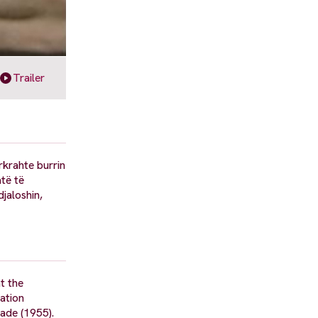
Trailer
rkrahte burrin
atë të
djaloshin,
t the
ation
ade (1955).