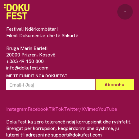
↑
Festivali Ndërkombëtar i
Filmit Dokumentar dhe të Shkurtë
Rruga Marin Barleti
20000 Prizren, Kosovë
+383 49 150 800
info@dokufest.com
MË TË FUNDIT NGA DOKUFEST
Instagram
Facebook
TikTok
Twitter/X
Vimeo
YouTube
DokuFest ka zero tolerancë ndaj korrupsionit dhe ryshfetit.
Brengat për korrupsion, keqpërdorim dhe dyshime, ju
lutemi t’i adresoni në
support@dokufest.com