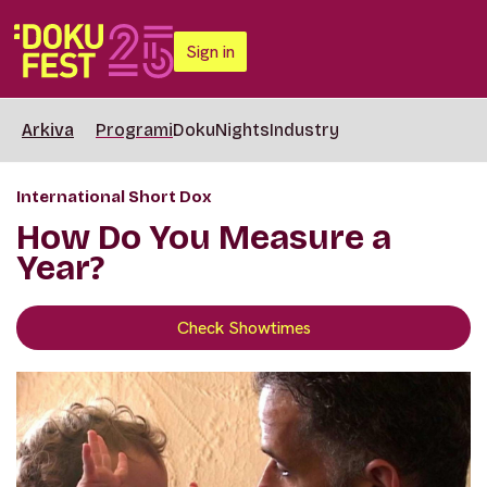
Sign in
Arkiva
Programi
DokuNights
Industry
International Short Dox
How Do You Measure a
Year?
Check Showtimes