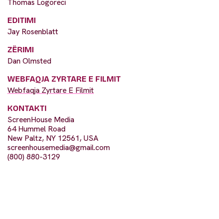
Thomas Logoreci
EDITIMI
Jay Rosenblatt
ZËRIMI
Dan Olmsted
WEBFAQJA ZYRTARE E FILMIT
Webfaqja Zyrtare E Filmit
KONTAKTI
ScreenHouse Media
64 Hummel Road
New Paltz, NY 12561, USA
screenhousemedia@gmail.com
(800) 880-3129