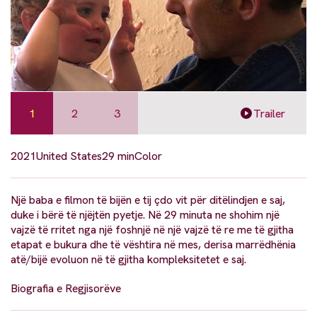
1
2
3
Trailer
2021
United States
29 min
Color
Një baba e filmon të bijën e tij çdo vit për ditëlindjen e saj,
duke i bërë të njëjtën pyetje. Në 29 minuta ne shohim një
vajzë të rritet nga një foshnjë në një vajzë të re me të gjitha
etapat e bukura dhe të vështira në mes, derisa marrëdhënia
atë/bijë evoluon në të gjitha kompleksitetet e saj.
Biografia e Regjisorëve