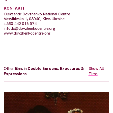
KONTAKTI
Oleksandr Dovzhenko National Centre
Vasylkivska 1, 03040, Kiev, Ukraine
+380 442 016 574
infodc@dovzhenkocentre.org
www.dovzhenkocentre.org
Other films in
Double Burdens: Exposures &
Show All
Expressions
Films