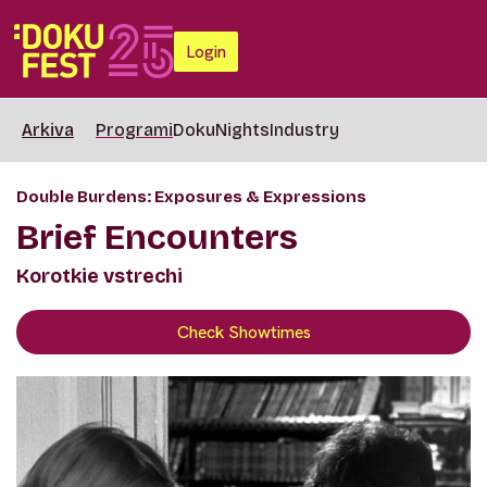
Login
Arkiva
Programi
DokuNights
Industry
Double Burdens: Exposures & Expressions
Brief Encounters
Korotkie vstrechi
Check Showtimes