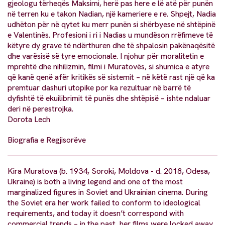
gjeologu tërheqës Maksimi, herë pas here e lë atë për punën
në terren ku e takon Nadian, një kameriere e re. Shpejt, Nadia
udhëton për në qytet ku merr punën si shërbyese në shtëpinë
e Valentinës. Profesioni i ri i Nadias u mundëson rrëfimeve të
këtyre dy grave të ndërthuren dhe të shpalosin pakënaqësitë
dhe varësisë së tyre emocionale. I njohur për moralitetin e
mprehtë dhe nihilizmin, filmi i Muratovës, si shumica e atyre
që kanë qenë afër kritikës së sistemit – në këtë rast një që ka
premtuar dashuri utopike por ka rezultuar në barrë të
dyfishtë të ekuilibrimit të punës dhe shtëpisë – ishte ndaluar
deri në perestrojka.
Dorota Lech
Biografia e Regjisorëve
Kira Muratova (b. 1934, Soroki, Moldova - d. 2018, Odesa,
Ukraine) is both a living legend and one of the most
marginalized figures in Soviet and Ukrainian cinema. During
the Soviet era her work failed to conform to ideological
requirements, and today it doesn’t correspond with
commercial trends – in the past, her films were locked away