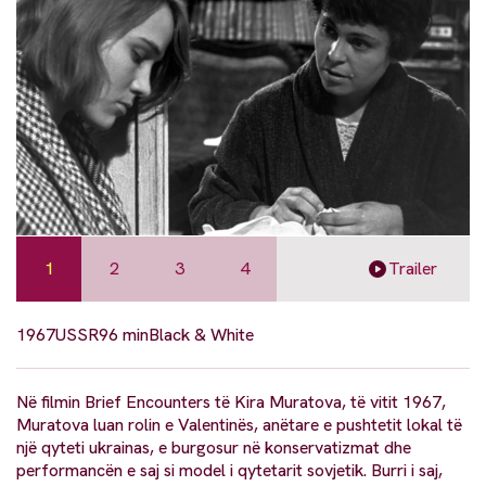
1
2
3
4
Trailer
1967
USSR
96 min
Black & White
Në filmin Brief Encounters të Kira Muratova, të vitit 1967,
Muratova luan rolin e Valentinës, anëtare e pushtetit lokal të
një qyteti ukrainas, e burgosur në konservatizmat dhe
performancën e saj si model i qytetarit sovjetik. Burri i saj,