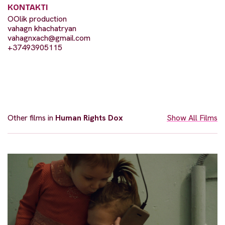
KONTAKTI
OOlik production
vahagn khachatryan
vahagnxach@gmail.com
+37493905115
Other films in
Human Rights Dox
Show All Films