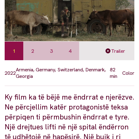
1
2
3
4
Trailer
Armenia, Germany, Switzerland, Denmark,
82
2022
Color
Georgia
min
Ky film ka të bëjë me ëndrrat e njerëzve.
Ne përcjellim katër protagonistë teksa
përpiqen ti përmbushin ëndrrat e tyre.
Një drejtues lifti në një spital ëndërron
të udhëtojë në hapësirë. Një bujk i ri