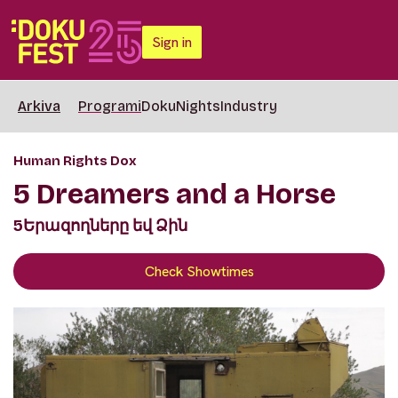
Sign in
Arkiva
Programi
DokuNights
Industry
Human Rights Dox
5 Dreamers and a Horse
5Երազողները եվ Ձին
Check Showtimes