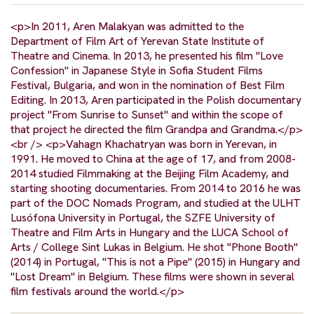
<p>In 2011, Aren Malakyan was admitted to the
Department of Film Art of Yerevan State Institute of
Theatre and Cinema. In 2013, he presented his film "Love
Confession" in Japanese Style in Sofia Student Films
Festival, Bulgaria, and won in the nomination of Best Film
Editing. In 2013, Aren participated in the Polish documentary
project "From Sunrise to Sunset" and within the scope of
that project he directed the film Grandpa and Grandma.</p>
<br /> <p>Vahagn Khachatryan was born in Yerevan, in
1991. He moved to China at the age of 17, and from 2008-
2014 studied Filmmaking at the Beijing Film Academy, and
starting shooting documentaries. From 2014 to 2016 he was
part of the DOC Nomads Program, and studied at the ULHT
Lusófona University in Portugal, the SZFE University of
Theatre and Film Arts in Hungary and the LUCA School of
Arts / College Sint Lukas in Belgium. He shot "Phone Booth"
(2014) in Portugal, "This is not a Pipe" (2015) in Hungary and
"Lost Dream" in Belgium. These films were shown in several
film festivals around the world.</p>