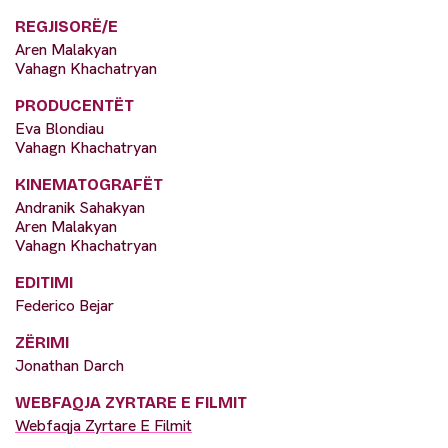
REGJISORË/E
Aren Malakyan
Vahagn Khachatryan
PRODUCENTËT
Eva Blondiau
Vahagn Khachatryan
KINEMATOGRAFËT
Andranik Sahakyan
Aren Malakyan
Vahagn Khachatryan
EDITIMI
Federico Bejar
ZËRIMI
Jonathan Darch
WEBFAQJA ZYRTARE E FILMIT
Webfaqja Zyrtare E Filmit