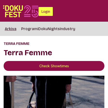
Login
Arkiva
Programi
DokuNights
Industry
TERRA FEMME
Terra Femme
Check Showtimes