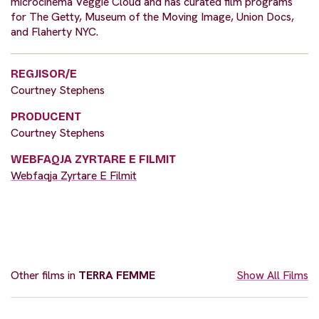
microcinema Veggie Cloud and has curated film programs
for The Getty, Museum of the Moving Image, Union Docs,
and Flaherty NYC.
REGJISOR/E
Courtney Stephens
PRODUCENT
Courtney Stephens
WEBFAQJA ZYRTARE E FILMIT
Webfaqja Zyrtare E Filmit
Other films in
TERRA FEMME
Show All Films