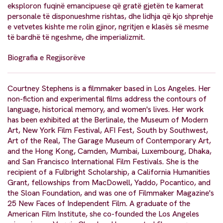
eksploron fuqinë emancipuese që gratë gjetën te kamerat
personale të disponueshme rishtas, dhe lidhja që kjo shprehje
e vetvetes kishte me rolin gjinor, ngritjen e klasës së mesme
të bardhë të ngeshme, dhe imperializmit.
Biografia e Regjisorëve
Courtney Stephens is a filmmaker based in Los Angeles. Her
non-fiction and experimental films address the contours of
language, historical memory, and women's lives. Her work
has been exhibited at the Berlinale, the Museum of Modern
Art, New York Film Festival, AFI Fest, South by Southwest,
Art of the Real, The Garage Museum of Contemporary Art,
and the Hong Kong, Camden, Mumbai, Luxembourg, Dhaka,
and San Francisco International Film Festivals. She is the
recipient of a Fulbright Scholarship, a California Humanities
Grant, fellowships from MacDowell, Yaddo, Pocantico, and
the Sloan Foundation, and was one of Filmmaker Magazine's
25 New Faces of Independent Film. A graduate of the
American Film Institute, she co-founded the Los Angeles