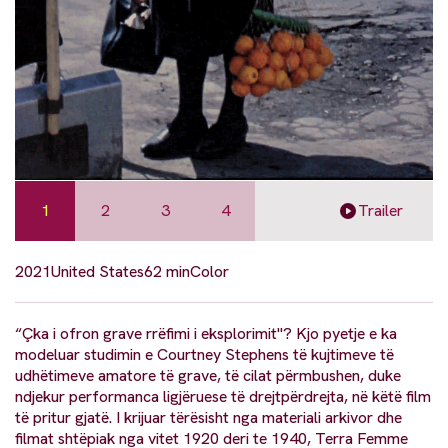
1
2
3
4
Trailer
2021
United States
62 min
Color
“Çka i ofron grave rrëfimi i eksplorimit"? Kjo pyetje e ka
modeluar studimin e Courtney Stephens të kujtimeve të
udhëtimeve amatore të grave, të cilat përmbushen, duke
ndjekur performanca ligjëruese të drejtpërdrejta, në këtë film
të pritur gjatë. I krijuar tërësisht nga materiali arkivor dhe
filmat shtëpiak nga vitet 1920 deri te 1940, Terra Femme