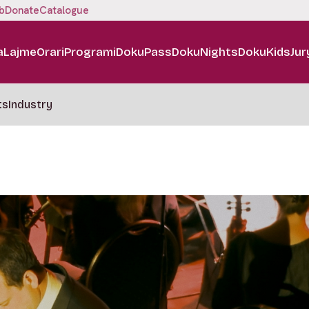
b
Donate
Catalogue
a
Lajme
Orari
Programi
DokuPass
DokuNights
DokuKids
Jur
ts
Industry