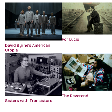
For Lucio
David Byrne's American
Utopia
The Reverend
Sisters with Transistors