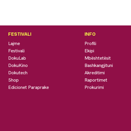
FESTIVALI
INFO
Lajme
Profili
Festivali
Ekipi
DokuLab
Mbështetësit
DokuKino
Bashkangjituni
Dokutech
Akreditimi
Shop
Raportimet
Edicionet Paraprake
Prokurimi