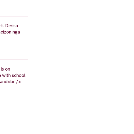
t. Derisa
ncizon nga
is on
e with school
e and<br />