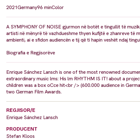
2021
Germany
96 min
Color
A SYMPHONY OF NOISE gjurmon në botët e tingullit të muzikanti
artisti në mënyrë të vazhdueshme thyen kufijtë e zhanreve të mu
ambienti, ai e sfidon audiencën e tij që ti hapin veshët ndaj ting
Biografia e Regjisorëve
Enrique Sánchez Lansch is one of the most renowned documen
extraordinary music lms: His lm RHYTHM IS IT! about a project
children was a box oCce hit<br /> (600.000 audience in Germa
two German Film Awards.
REGJISOR/E
Enrique Sánchez Lansch
PRODUCENT
Stefan Kloos