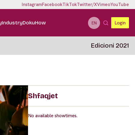
Instagram
Facebook
TikTok
Twitter/X
Vimeo
YouTube
y
Industry
DokuHow
Login
EN
Edicioni 2021
Shfaqjet
No available showtimes.