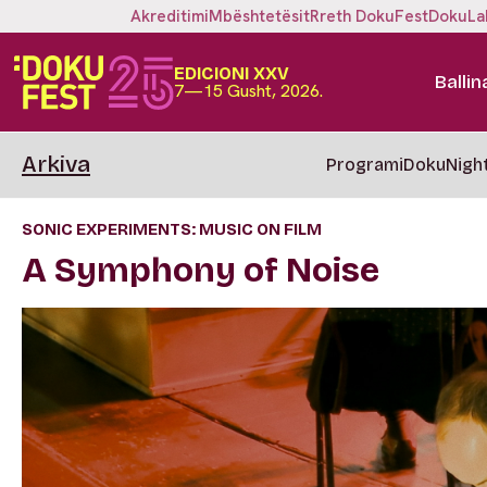
Akreditimi
Mbështetësit
Rreth DokuFest
DokuLa
EDICIONI XXV
Ballin
7—15 Gusht, 2026.
Arkiva
Programi
DokuNigh
SONIC EXPERIMENTS: MUSIC ON FILM
A Symphony of Noise