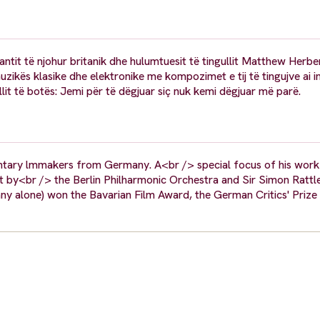
t të njohur britanik dhe hulumtuesit të tingullit Matthew Herber
zikës klasike dhe elektronike me kompozimet e tij të tingujve ai i
ullit të botës: Jemi për të dëgjuar siç nuk kemi dëgjuar më parë.
tary lmmakers from Germany. A<br /> special focus of his work 
 by<br /> the Berlin Philharmonic Orchestra and Sir Simon Rattl
ny alone) won the Bavarian Film Award, the German Critics' Priz