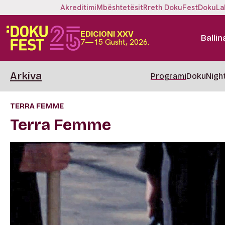
Akreditimi
Mbështetësit
Rreth DokuFest
DokuLa
EDICIONI XXV
Ballin
7—15 Gusht, 2026.
Arkiva
Programi
DokuNigh
TERRA FEMME
Terra Femme