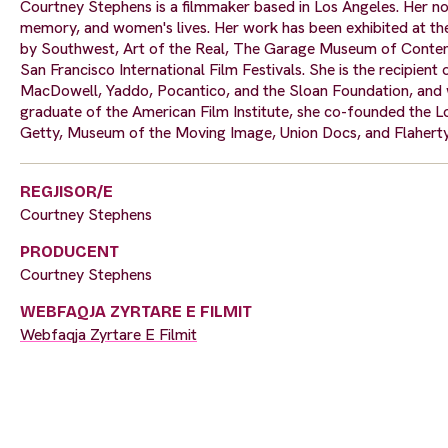
Courtney Stephens is a filmmaker based in Los Angeles. Her non
memory, and women's lives. Her work has been exhibited at th
by Southwest, Art of the Real, The Garage Museum of Cont
San Francisco International Film Festivals. She is the recipient
MacDowell, Yaddo, Pocantico, and the Sloan Foundation, and
graduate of the American Film Institute, she co-founded the 
Getty, Museum of the Moving Image, Union Docs, and Flahert
REGJISOR/E
Courtney Stephens
PRODUCENT
Courtney Stephens
WEBFAQJA ZYRTARE E FILMIT
Webfaqja Zyrtare E Filmit