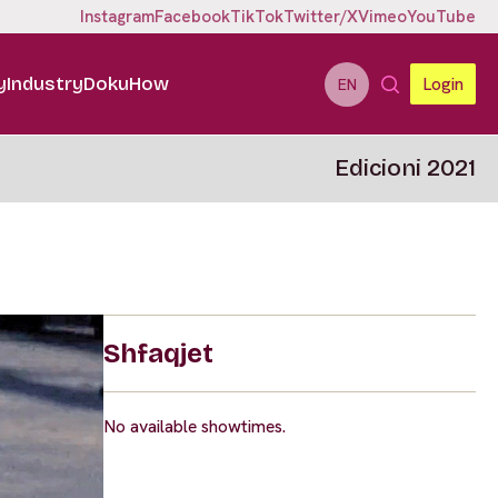
Instagram
Facebook
TikTok
Twitter/X
Vimeo
YouTube
y
Industry
DokuHow
Login
EN
Edicioni 2021
Shfaqjet
No available showtimes.