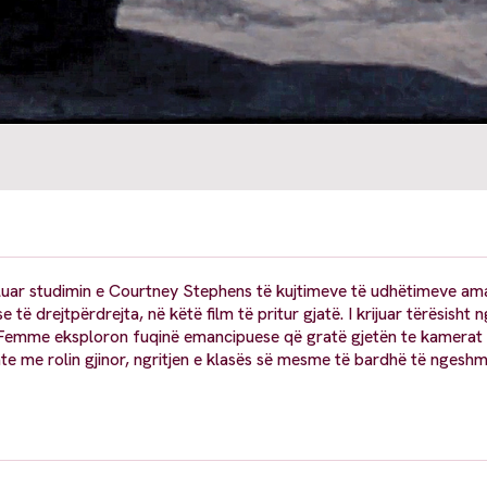
deluar studimin e Courtney Stephens të kujtimeve të udhëtimeve am
ë drejtpërdrejta, në këtë film të pritur gjatë. I krijuar tërësisht n
a Femme eksploron fuqinë emancipuese që gratë gjetën te kamerat
hte me rolin gjinor, ngritjen e klasës së mesme të bardhë të ngesh