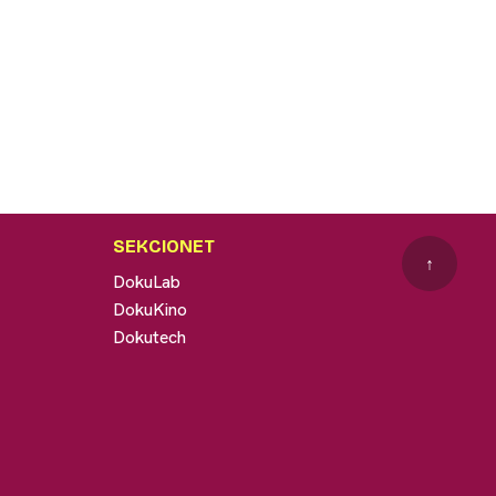
SEKCIONET
↑
DokuLab
DokuKino
Dokutech