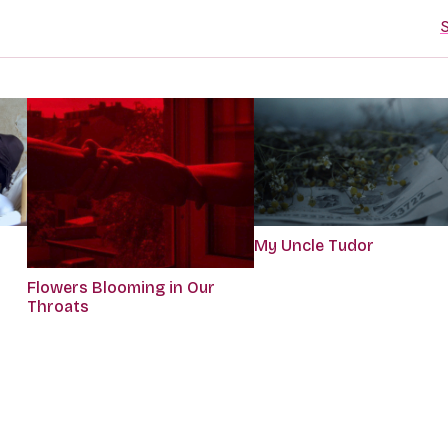
S
My Uncle Tudor
Flowers Blooming in Our
Throats