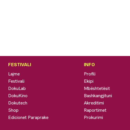
FESTIVALI
INFO
Lajme
Profili
Festivali
Ekipi
DokuLab
Mbështetësit
DokuKino
Bashkangjituni
Dokutech
Akreditimi
Shop
Raportimet
Edicionet Paraprake
Prokurimi