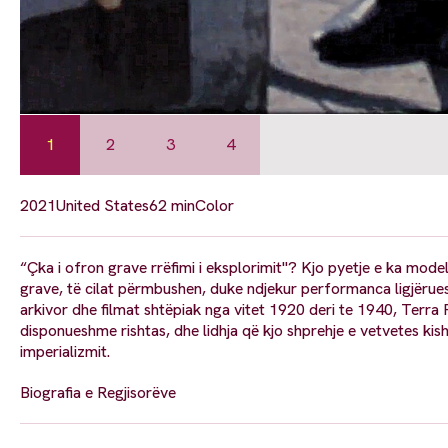
1
2
3
4
2021
United States
62 min
Color
“Çka i ofron grave rrëfimi i eksplorimit"? Kjo pyetje e ka mo
grave, të cilat përmbushen, duke ndjekur performanca ligjëruese t
arkivor dhe filmat shtëpiak nga vitet 1920 deri te 1940, Terr
disponueshme rishtas, dhe lidhja që kjo shprehje e vetvetes kis
imperializmit.
Biografia e Regjisorëve