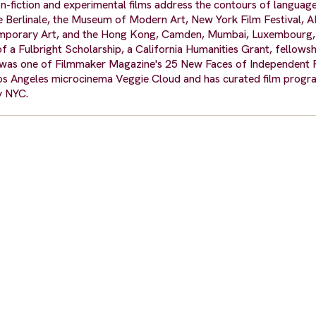
-fiction and experimental films address the contours of language,
e Berlinale, the Museum of Modern Art, New York Film Festival, A
emporary Art, and the Hong Kong, Camden, Mumbai, Luxembourg,
 of a Fulbright Scholarship, a California Humanities Grant, fellows
 was one of Filmmaker Magazine's 25 New Faces of Independent F
Los Angeles microcinema Veggie Cloud and has curated film progr
y NYC.