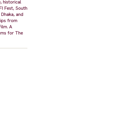
 historical
FI Fest, South
 Dhaka, and
hips from
ilm. A
ams for The