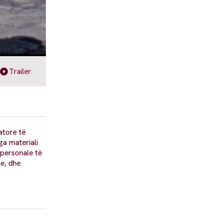
Trailer
atore të
ga materiali
 personale të
me, dhe