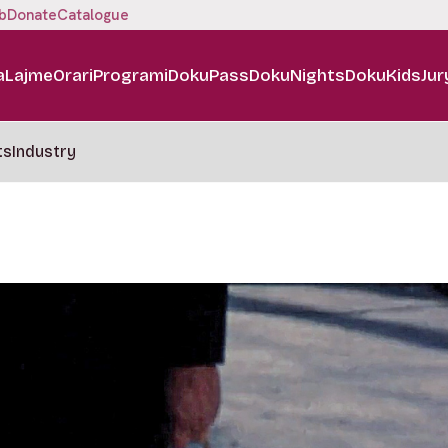
b
Donate
Catalogue
a
Lajme
Orari
Programi
DokuPass
DokuNights
DokuKids
Jur
ts
Industry