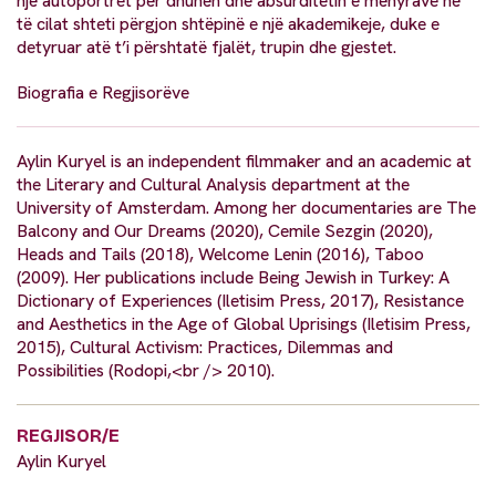
një autoportret për dhunën dhe absurditetin e mënyrave në
të cilat shteti përgjon shtëpinë e një akademikeje, duke e
detyruar atë t’i përshtatë fjalët, trupin dhe gjestet.
Biografia e Regjisorëve
Aylin Kuryel is an independent filmmaker and an academic at
the Literary and Cultural Analysis department at the
University of Amsterdam. Among her documentaries are The
Balcony and Our Dreams (2020), Cemile Sezgin (2020),
Heads and Tails (2018), Welcome Lenin (2016), Taboo
(2009). Her publications include Being Jewish in Turkey: A
Dictionary of Experiences (Iletisim Press, 2017), Resistance
and Aesthetics in the Age of Global Uprisings (Iletisim Press,
2015), Cultural Activism: Practices, Dilemmas and
Possibilities (Rodopi,<br /> 2010).
REGJISOR/E
Aylin Kuryel