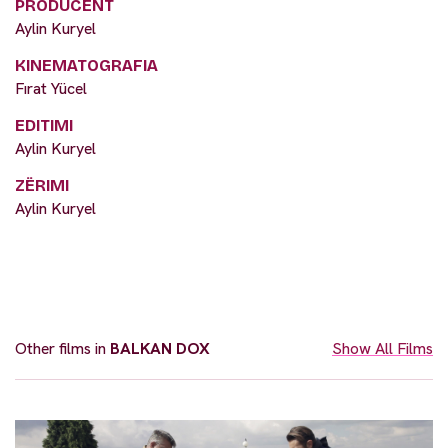
PRODUCENT
Aylin Kuryel
KINEMATOGRAFIA
Fırat Yücel
EDITIMI
Aylin Kuryel
ZËRIMI
Aylin Kuryel
Other films in
BALKAN DOX
Show All Films