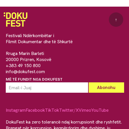
↑
Festivali Ndërkombëtar i
Filmit Dokumentar dhe të Shkurtë
Rruga Marin Barleti
20000 Prizren, Kosovë
+383 49 150 800
info@dokufest.com
MË TË FUNDIT NGA DOKUFEST
Instagram
Facebook
TikTok
Twitter/X
Vimeo
YouTube
DokuFest ka zero tolerancë ndaj korrupsionit dhe ryshfetit.
Brengat për korrupsion, keqpërdorim dhe dyshime, ju