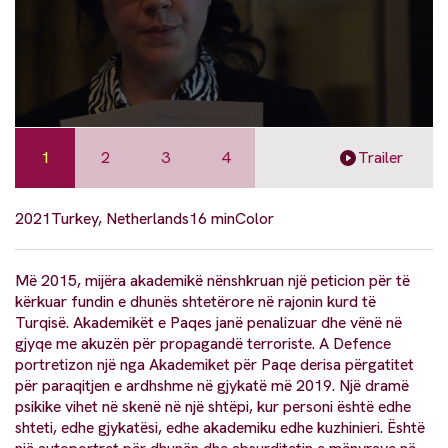
1
2
3
4
Trailer
2021
Turkey, Netherlands
16 min
Color
Më 2015, mijëra akademikë nënshkruan një peticion për të
kërkuar fundin e dhunës shtetërore në rajonin kurd të
Turqisë. Akademikët e Paqes janë penalizuar dhe vënë në
gjyqe me akuzën për propagandë terroriste. A Defence
portretizon një nga Akademiket për Paqe derisa përgatitet
për paraqitjen e ardhshme në gjykatë më 2019. Një dramë
psikike vihet në skenë në një shtëpi, kur personi është edhe
shteti, edhe gjykatësi, edhe akademiku edhe kuzhinieri. Është