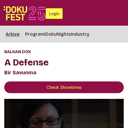
Login
Arkiva
Programi
DokuNights
Industry
BALKAN DOX
A Defense
Bir Savunma
Check Showtimes