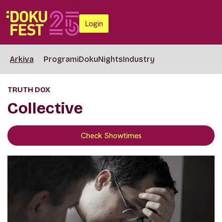
Login
Arkiva
Programi
DokuNights
Industry
TRUTH DOX
Collective
Check Showtimes