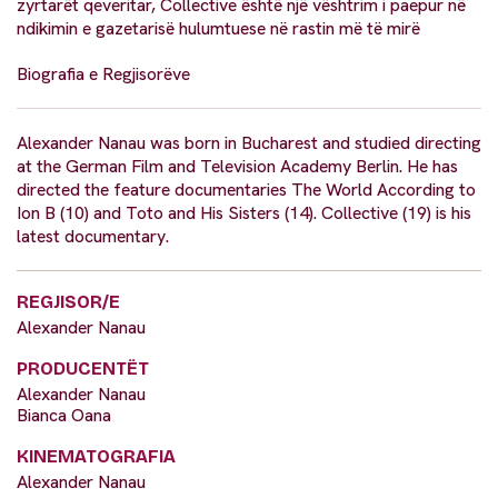
zyrtarët qeveritar, Collective është një vështrim i paepur në
ndikimin e gazetarisë hulumtuese në rastin më të mirë
Biografia e Regjisorëve
Alexander Nanau was born in Bucharest and studied directing
at the German Film and Television Academy Berlin. He has
directed the feature documentaries The World According to
Ion B (10) and Toto and His Sisters (14). Collective (19) is his
latest documentary.
REGJISOR/E
Alexander Nanau
PRODUCENTËT
Alexander Nanau
Bianca Oana
KINEMATOGRAFIA
Alexander Nanau