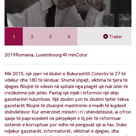
1
2
3
4
Trailer
2019
Romania, Luxembourg
49 min
Color
Më 2015, një zjarr në klubin e Bukureshtit Colectiv lë 27 të
vdekur dhe 180 të lënduar. Shumë shpejt, viktima të tjera të
djegies fillojnë të vdesin në spitale nga plagët që nuk ishin të
rrezikshme për jetën. Pastaj një mjek i informon një ekip
gazetarësh hulumtues. Një zbulim çon te zbulimi tjetër teksa
gazetarët fillojnë të zbulojnë mashtrimin e madh të kujdesit
shëndetësor. Kur emërohet ministri i ri i shëndetësisë, ai ofron
qasje të paprecedent në përpjekjet e tij për të reformuar
sistemin e korruptuar por edhe në pengesat që ai has. Duke
ndjekur gazetarët, informatorët, viktimat e djegies, dhe