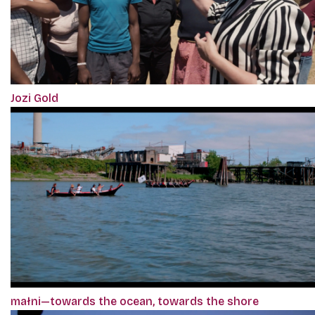
Jozi Gold
małni—towards the ocean, towards the shore