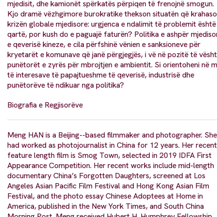
mjedisit, dhe kamionët spërkatës përpiqen të frenojnë smogun.
Kjo dramë vëzhgimore burokratike thekson situatën që krahas
krizën globale mjedisore: urgjenca e ndalimit të problemit është
qartë, por kush do e paguajë faturën? Politika e ashpër mjediso
e qeverisë kineze, e cila përfshinë vënien e sanksioneve për
kryetarët e komunave që janë përgjegjës, i vë në pozitë të vësht
punëtorët e zyrës për mbrojtjen e ambientit. Si orientoheni në 
të interesave të papajtueshme të qeverisë, industrisë dhe
punëtorëve të ndikuar nga politika?
Biografia e Regjisorëve
Meng HAN is a Beijing--based filmmaker and photographer. She
had worked as photojournalist in China for 12 years. Her recent
feature length film is Smog Town, selected in 2019 IDFA First
Appearance Competition. Her recent works include mid-length
documentary China’s Forgotten Daughters, screened at Los
Angeles Asian Pacific Film Festival and Hong Kong Asian Film
Festival, and the photo essay Chinese Adoptees at Home in
America, published in the New York Times, and South China
Morning Post. Meng received Hubert H. Humphrey Fellowship,