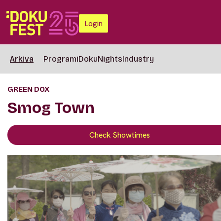
Login
Arkiva
Programi
DokuNights
Industry
GREEN DOX
Smog Town
Check Showtimes