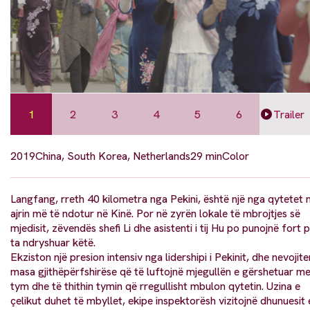
1
2
3
4
5
6
Trailer
2019
China, South Korea, Netherlands
29 min
Color
Langfang, rreth 40 kilometra nga Pekini, është një nga qytetet
ajrin më të ndotur në Kinë. Por në zyrën lokale të mbrojtjes së
mjedisit, zëvendës shefi Li dhe asistenti i tij Hu po punojnë fort 
ta ndryshuar këtë.
Ekziston një presion intensiv nga lidershipi i Pekinit, dhe nevojite
masa gjithëpërfshirëse që të luftojnë mjegullën e gërshetuar m
tym dhe të thithin tymin që rregullisht mbulon qytetin. Uzina e
çelikut duhet të mbyllet, ekipe inspektorësh vizitojnë dhunuesit 