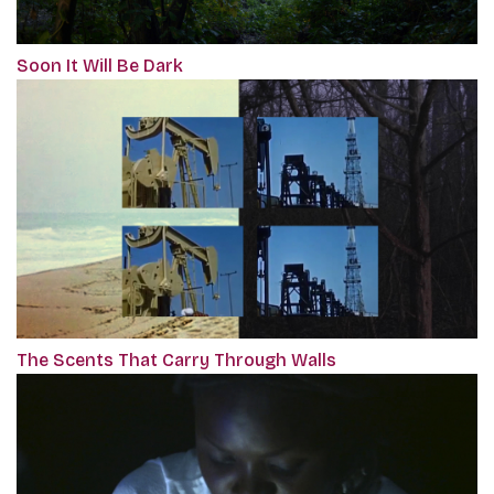
Soon It Will Be Dark
The Scents That Carry Through Walls