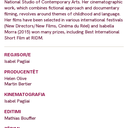
National Studio of Contemporary Arts. Her cinematographic
work, which combines fictional approach and documentary
filming, revolves around themes of childhood and language.
Her films have been selected in various international festivals
(New Directors/New Films, Cinéma du Réel) and Isabella
Morra (2015) won many prizes, including Best International
Short Film at RIDM.
REGJISOR/E
Isabel Pagliai
PRODUCENTËT
Helen Olive
Martin Bertier
KINEMATOGRAFIA
Isabel Pagliai
EDITIMI
Mathias Bouffier