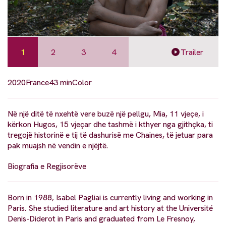
1
2
3
4
Trailer
2020
France
43 min
Color
Në një ditë të nxehtë vere buzë një pellgu, Mia, 11 vjeçe, i
kërkon Hugos, 15 vjeçar dhe tashmë i kthyer nga gjithçka, ti
tregojë historinë e tij të dashurisë me Chaines, të jetuar para
pak muajsh në vendin e njëjtë.
Biografia e Regjisorëve
Born in 1988, Isabel Pagliai is currently living and working in
Paris. She studied literature and art history at the Université
Denis-Diderot in Paris and graduated from Le Fresnoy,