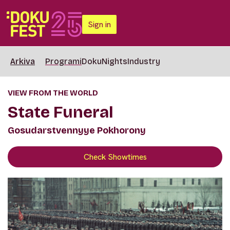
Sign in
Arkiva
Programi
DokuNights
Industry
VIEW FROM THE WORLD
State Funeral
Gosudarstvennyye Pokhorony
Check Showtimes