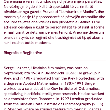
Ceremonia e varrimit u ndoq nga dhjetëra mijëra përcjellës.
Ne vëzhgojmë çdo shkallë të spektaklit të varrimit, të
përshkruar nga gazeta Pravda si “Lamtumira e Madhe”, dhe
marrim një qasje të paprecedentë në përvojën dramatike dhe
absurde të jetës dhe vdekjes nën pushtetin e Stalinit. Filmi
adreson çështjen e kultit të personalitetit të Stalinit si formë
e mashtrimit të detyruar përmes terrorit. Ai jep një depërtim
brenda natyrës së regjimit dhe trashëgimisë së tij, që akoma
nuk i ndahet botës moderne.
Biografia e Regjisorëve
Sergei Loznitsa, Ukrainian film maker, was born on
September, 5th 1964 in Baranovichi, USSR. He grew up in
Kiev, and in 1987 graduated from the Kiev Polytechnic with
a degree in Applied Mathematics. In 1987-1991 Sergei
worked as a scientist at the Kiev Institute of Cybernetics,
specializing in artificial intelligence research. He also worked
as a translator from Japanese. In 1997 Loznitsa graduated
from the Russian State Institute of Cinematography (VGIK)
in Moscow, where he studied feature film making. Loznitsa