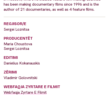
has been making documentary films since 1996 and is the
author of 21 documentaries, as well as 4 feature films.
REGJISOR/E
Sergei Loznitsa
PRODUCENTËT
Maria Choustova
Sergei Loznitsa
EDITIMI
Danielius Kokanauskis
ZËRIMI
Vladimir Golovnitski
WEBFAQJA ZYRTARE E FILMIT
Webfaqja Zyrtare E Filmit