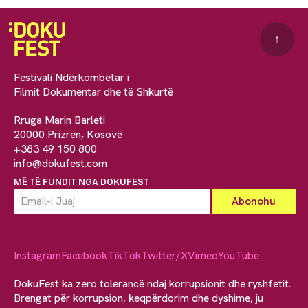
↑
Festivali Ndërkombëtar i
Filmit Dokumentar dhe të Shkurtë
Rruga Marin Barleti
20000 Prizren, Kosovë
+383 49 150 800
info@dokufest.com
MË TË FUNDIT NGA DOKUFEST
Instagram
Facebook
TikTok
Twitter/X
Vimeo
YouTube
DokuFest ka zero tolerancë ndaj korrupsionit dhe ryshfetit.
Brengat për korrupsion, keqpërdorim dhe dyshime, ju