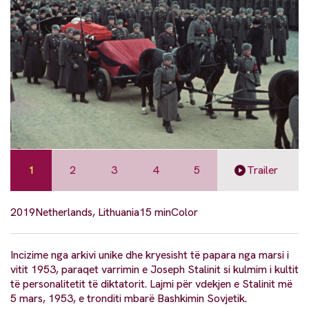
1
2
3
4
5
Trailer
2019
Netherlands, Lithuania
15 min
Color
Incizime nga arkivi unike dhe kryesisht të papara nga marsi i
vitit 1953, paraqet varrimin e Joseph Stalinit si kulmim i kultit
të personalitetit të diktatorit. Lajmi për vdekjen e Stalinit më
5 mars, 1953, e tronditi mbarë Bashkimin Sovjetik.