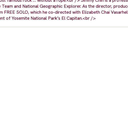
most famous rock … without a rope.<br /> Jimmy Chin is a professi
 Team and National Geographic Explorer. As the director, produc
 FREE SOLO, which he co-directed with Elizabeth Chai Vasarhely
ent of Yosemite National Park’s El Capitan.<br />