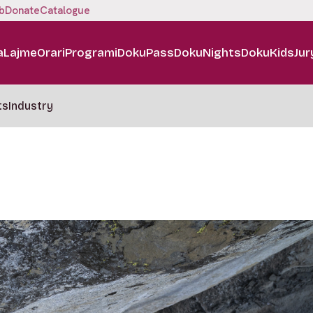
b
Donate
Catalogue
a
Lajme
Orari
Programi
DokuPass
DokuNights
DokuKids
Jur
ts
Industry