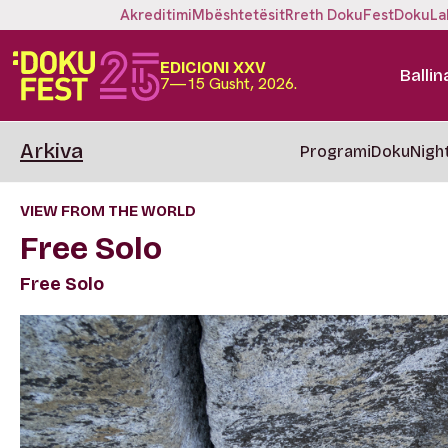
Akreditimi
Mbështetësit
Rreth DokuFest
DokuLa
EDICIONI XXV
Ballin
7—15 Gusht, 2026.
Arkiva
Programi
DokuNigh
VIEW FROM THE WORLD
Free Solo
Free Solo