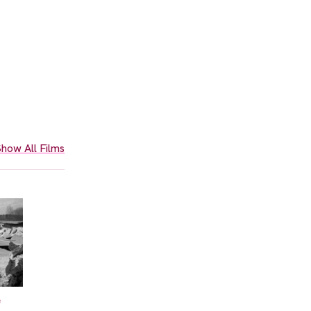
how All Films
e