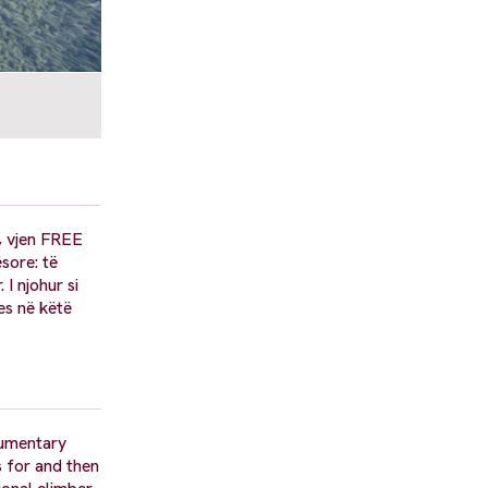
, vjen FREE
ësore: të
I njohur si
ses në këtë
cumentary
s for and then