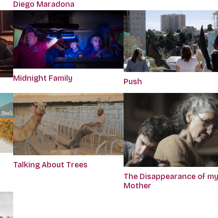
Diego Maradona
Midnight Family
Push
Talking About Trees
The Disappearance of m
Mother