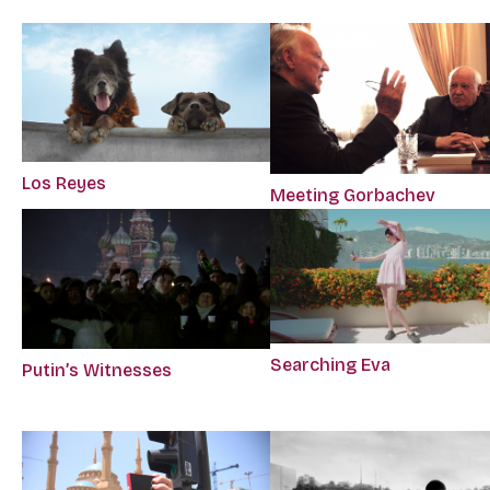
Los Reyes
Meeting Gorbachev
Searching Eva
Putin’s Witnesses