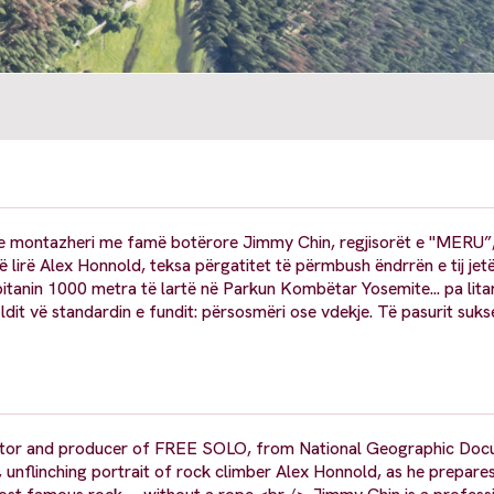
i dhe montazheri me famë botërore Jimmy Chin, regjisorët e "MERU”
të lirë Alex Honnold, teksa përgatitet të përmbush ëndrrën e tij jet
tanin 1000 metra të lartë në Parkun Kombëtar Yosemite... pa litar. 
noldit vë standardin e fundit: përsosmëri ose vdekje. Të pasurit suk
irector and producer of FREE SOLO, from National Geographic Do
, unflinching portrait of rock climber Alex Honnold, as he prepare