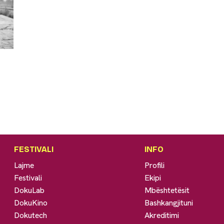
FESTIVALI
INFO
Lajme
Profili
Festivali
Ekipi
DokuLab
Mbështetësit
DokuKino
Bashkangjituni
Dokutech
Akreditimi