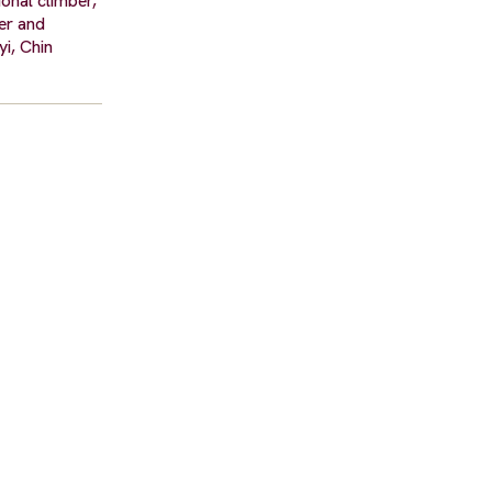
onal climber,
er and
i, Chin