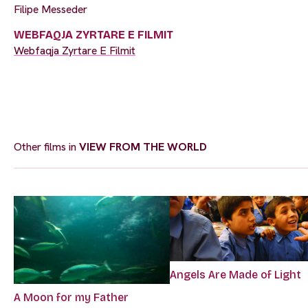
Filipe Messeder
WEBFAQJA ZYRTARE E FILMIT
Webfaqja Zyrtare E Filmit
Other films in
VIEW FROM THE WORLD
Angels Are Made of Light
A Moon for my Father