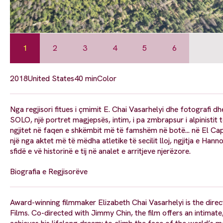
1
2
3
4
5
6
2018
United States
40 min
Color
Nga regjisori fitues i çmimit E. Chai Vasarhelyi dhe fotograf
SOLO, një portret magjepsës, intim, i pa zmbrapsur i alpinistit 
ngjitet në faqen e shkëmbit më të famshëm në botë... në El Capi
një nga aktet më të mëdha atletike të secilit lloj, ngjitja e Han
sfidë e vë historinë e tij në analet e arritjeve njerëzore.
Biografia e Regjisorëve
Award-winning filmmaker Elizabeth Chai Vasarhelyi is the d
Films. Co-directed with Jimmy Chin, the film offers an intimate