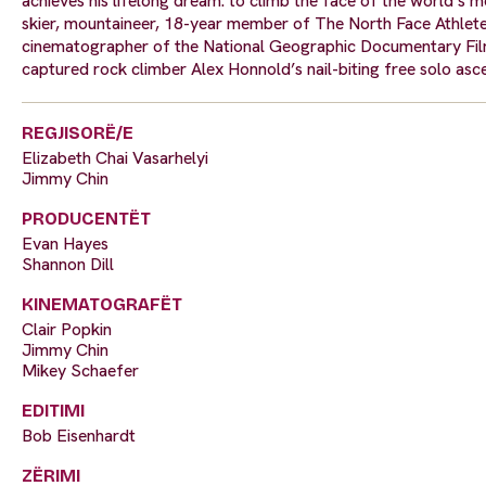
achieves his lifelong dream: to climb the face of the world’s 
skier, mountaineer, 18-year member of The North Face Athlete
cinematographer of the National Geographic Documentary Film
captured rock climber Alex Honnold’s nail-biting free solo asc
REGJISORË/E
Elizabeth Chai Vasarhelyi
Jimmy Chin
PRODUCENTËT
Evan Hayes
Shannon Dill
KINEMATOGRAFËT
Clair Popkin
Jimmy Chin
Mikey Schaefer
EDITIMI
Bob Eisenhardt
ZËRIMI