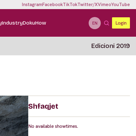
Instagram
Facebook
TikTok
Twitter/X
Vimeo
YouTube
y
Industry
DokuHow
Login
EN
Edicioni 2019
Shfaqjet
No available showtimes.