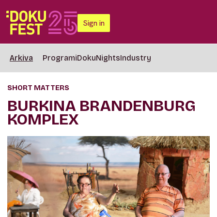
Sign in
Arkiva
Programi
DokuNights
Industry
SHORT MATTERS
BURKINA BRANDENBURG
KOMPLEX