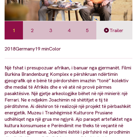
1
2
3
4
5
Trailer
2018
Germany
19 min
Color
Një fshat i presupozuar afrikan, i banuar nga gjermanët. Filmi
Burkina Brandenburg Komplex e përshkruan ndërtimin
gjeografik që e bënë të përdorshëm imazhin “tonë” kolektiv
dhe medial të Afrikës dhe e vë atë në provë përmes
pasaktësive. Një gjetje arkeologjike bëhet në një minierë: një
Ferrari. Ne e ndjekim Joachimin në shëtitjet e tij të
përditshme. Ai dëshiron të realizojë një projekt të përbashkët
energjetik. Muzeu i Trashëgimisë Kulturore Prusiane
udhëhiqet nga një grua me ngjyrë. Ajo paraqet artefaktet nga
kultura konsumuese e Perëndimit me theks të veçantë në
produktet gjermane. Joachimi është i përfshirë në prodhimin