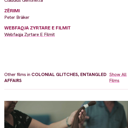
Claudius Gentinetta
ZËRIMI
Peter Bräker
WEBFAQJA ZYRTARE E FILMIT
Webfaqja Zyrtare E Filmit
Other films in
COLONIAL GLITCHES, ENTANGLED
Show All
AFFAIRS
Films