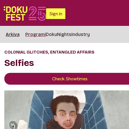
Sign in
Arkiva
Programi
DokuNights
Industry
COLONIAL GLITCHES, ENTANGLED AFFAIRS
Selfies
Check Showtimes