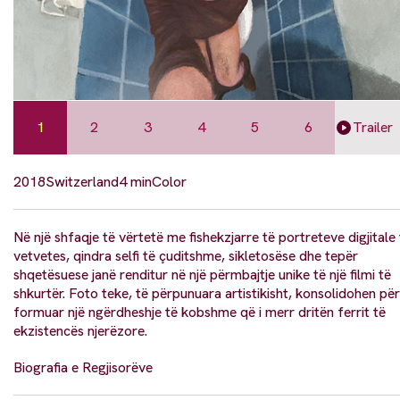
1
2
3
4
5
6
Trailer
2018
Switzerland
4 min
Color
Në një shfaqje të vërtetë me fishekzjarre të portreteve digjitale 
vetvetes, qindra selfi të çuditshme, sikletosëse dhe tepër
shqetësuese janë renditur në një përmbajtje unike të një filmi të
shkurtër. Foto teke, të përpunuara artistikisht, konsolidohen për
formuar një ngërdheshje të kobshme që i merr dritën ferrit të
ekzistencës njerëzore.
Biografia e Regjisorëve