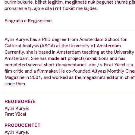
burim bukurie, bëhet legjitim, megjithatë nuk paguhet shumë pë
pronaren e tij, ajo e cila i rrit flokët me kujdes.
Biografia e Regjisorëve
Aylin Kuryel has a PhD degree from Amsterdam School for
Cultural Analysis (ASCA) at the University of Amsterdam.
Currently, she is based in Amsterdam teaching at the University
Amsterdam. She has made art projects/exhibitions and has
completed several short documentaries. <br /> Fırat Yücel is a
film critic and a filmmaker. He co-founded Altyazı Monthly Cin
Magazine in 2001, and worked as the magazine’s editor in chief
since then.
REGJISORË/E
Aylin Kuryel
Fırat Yücel
PRODUCENTËT
Aylin Kuryel