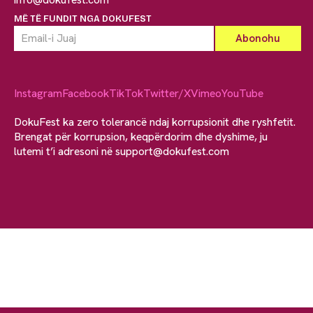
MË TË FUNDIT NGA DOKUFEST
Instagram
Facebook
TikTok
Twitter/X
Vimeo
YouTube
DokuFest ka zero tolerancë ndaj korrupsionit dhe ryshfetit.
Brengat për korrupsion, keqpërdorim dhe dyshime, ju
lutemi t’i adresoni në
support@dokufest.com