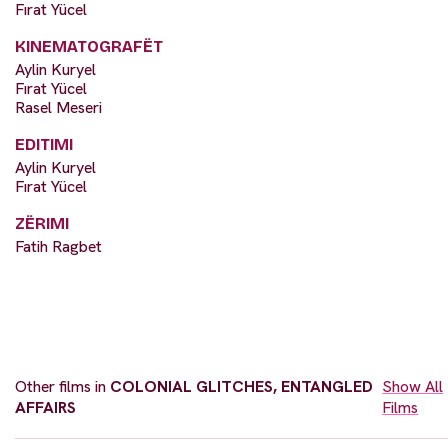
Fırat Yücel
KINEMATOGRAFËT
Aylin Kuryel
Fırat Yücel
Rasel Meseri
EDITIMI
Aylin Kuryel
Fırat Yücel
ZËRIMI
Fatih Ragbet
Other films in
COLONIAL GLITCHES, ENTANGLED
Show All
AFFAIRS
Films