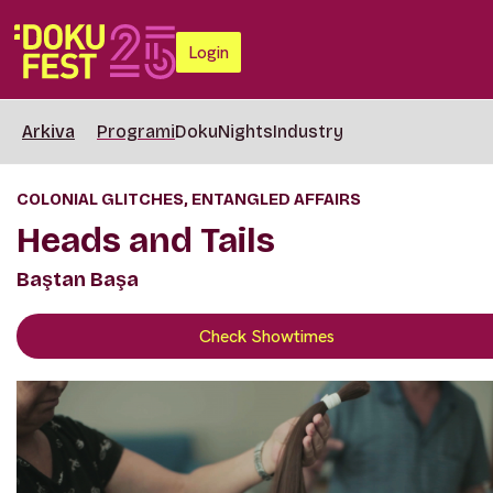
Login
Arkiva
Programi
DokuNights
Industry
COLONIAL GLITCHES, ENTANGLED AFFAIRS
Heads and Tails
Baştan Başa
Check Showtimes