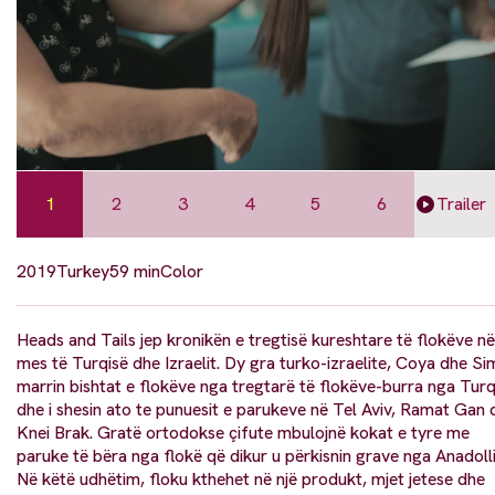
1
2
3
4
5
6
Trailer
2019
Turkey
59 min
Color
Heads and Tails jep kronikën e tregtisë kureshtare të flokëve në
mes të Turqisë dhe Izraelit. Dy gra turko-izraelite, Coya dhe Si
marrin bishtat e flokëve nga tregtarë të flokëve-burra nga Turq
dhe i shesin ato te punuesit e parukeve në Tel Aviv, Ramat Gan 
Knei Brak. Gratë ortodokse çifute mbulojnë kokat e tyre me
paruke të bëra nga flokë që dikur u përkisnin grave nga Anadolli
Në këtë udhëtim, floku kthehet në një produkt, mjet jetese dhe